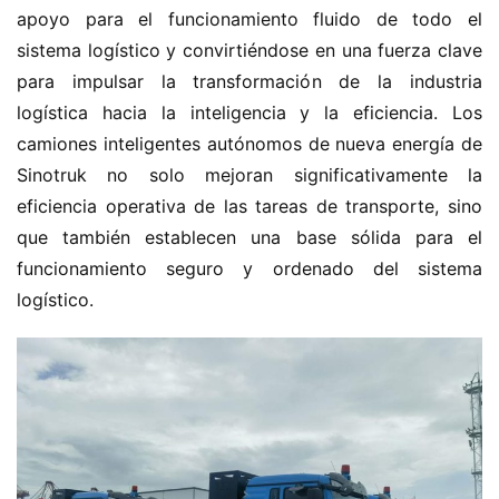
apoyo para el funcionamiento fluido de todo el 
ó
sistema logístico y convirtiéndose en una fuerza clave 
n
d
para impulsar la transformación de la industria 
e
logística hacia la inteligencia y la eficiencia. Los 
n
camiones inteligentes autónomos de nueva energía de 
u
Sinotruk no solo mejoran significativamente la 
e
eficiencia operativa de las tareas de transporte, sino 
v
que también establecen una base sólida para el 
a
e
funcionamiento seguro y ordenado del sistema 
n
logístico.
e
r
g
í
a