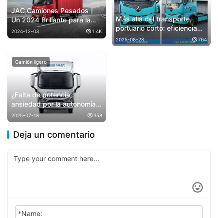
JAC Camiones Pesados丨
Más allá del transporte
Un 2024 Brillante para la
portuario corto: eficiencia
Serie “Estrella”
2024-12-03
1.4K
total. Los dos modelos
2025-08-28
764
SANY Jiangshan redefinen
los límites de la logística
Camión ligero
portuaria
​​¿Falta de potencia,
ansiedad por la autonomía?
¡El camión ligero a gas
2025-07-18
358
FORLAND G-F28T pone la
eficiencia del transporte
Deja un comentario
logístico bajo tu control
total!​​
*
Name: