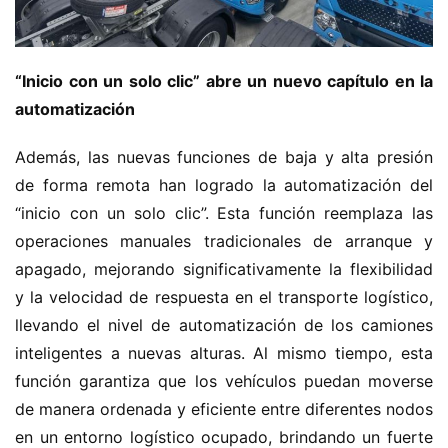
m
e
c
“Inicio con un solo clic” abre un nuevo capítulo en la 
a
automatización
m
i
Además, las nuevas funciones de baja y alta presión 
o
de forma remota han logrado la automatización del 
n
“inicio con un solo clic”. Esta función reemplaza las 
c
operaciones manuales tradicionales de arranque y 
h
apagado, mejorando significativamente la flexibilidad 
i
n
y la velocidad de respuesta en el transporte logístico, 
o
llevando el nivel de automatización de los camiones 
inteligentes a nuevas alturas. Al mismo tiempo, esta 
C
función garantiza que los vehículos puedan moverse 
a
de manera ordenada y eficiente entre diferentes nodos 
Sign in
Sign up
m
en un entorno logístico ocupado, brindando un fuerte 
i