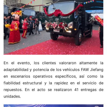
m
i
ó
n
d
e
n
u
e
v
a
En el evento, los clientes valoraron altamente la 
e
n
adaptabilidad y potencia de los vehículos FAW Jiefang 
e
en escenarios operativos específicos, así como la 
r
fiabilidad estructural y la rapidez en el servicio de 
g
repuestos. En el acto se realizaron 41 entregas de 
í
unidades.
a