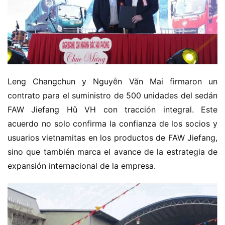
o
m
e
c
a
m
Leng Changchun y Nguyễn Văn Mai firmaron un 
i
contrato para el suministro de 500 unidades del sedán 
o
FAW Jiefang Hǔ VH con tracción integral. Este 
n
acuerdo no solo confirma la confianza de los socios y 
c
h
usuarios vietnamitas en los productos de FAW Jiefang, 
i
sino que también marca el avance de la estrategia de 
n
expansión internacional de la empresa.
o
C
a
Sign in
Sign up