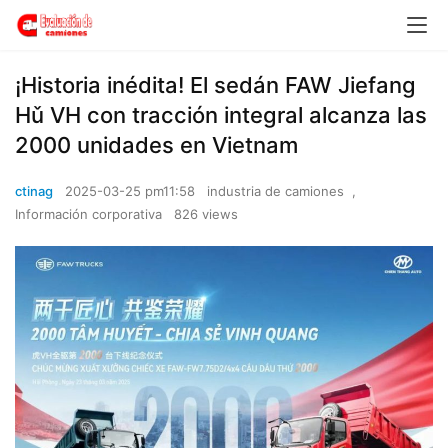
¡Historia inédita! El sedán FAW Jiefang
Hǔ VH con tracción integral alcanza las
2000 unidades en Vietnam
ctinag
2025-03-25 pm11:58
industria de camiones
,
Información corporativa
826 views