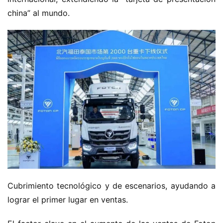
e
china” al mundo.
v
a
e
n
e
r
g
í
a
Cubrimiento tecnológico y de escenarios, ayudando a 
lograr el primer lugar en ventas.