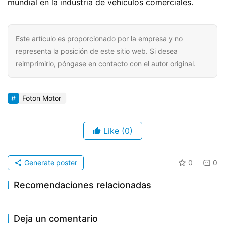
mundial en la industria de vehículos comerciales.
Este artículo es proporcionado por la empresa y no
representa la posición de este sitio web. Si desea
reimprimirlo, póngase en contacto con el autor original.
Foton Motor
Like
(0)
Generate poster
0
0
Recomendaciones relacionadas
Foton Motors lanza el primer
​​BYD lanza sus primeros
2025-04-16
396
2025-09-25
752
Foton Auman Galaxy 9: Un
vehículo integral con
2024-09-24
916
autobuses eléctricos en
Camión de nueva energía
Camión de nueva energía
modelo ejemplar que
Información corporativa
Deja un comentario
tecnología “Tres Sistemas
Kazajistán: producción