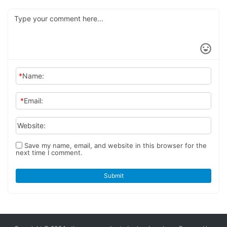
combina a la perfección alta
Eléctricos” autónoma,
arranca en Astana Motors​​
tecnología y diseño
liderando la transformación
humanizado
ecológica del transporte
comercial
*
Name:
*
Email:
Website:
Save my name, email, and website in this browser for the
next time I comment.
Submit