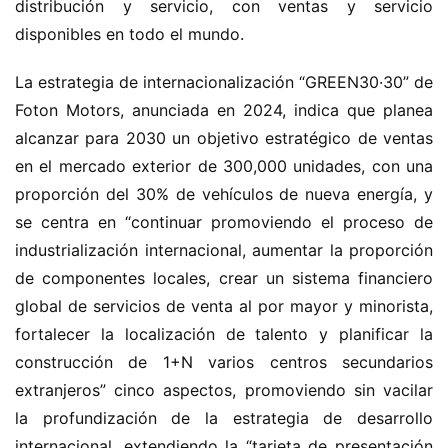
distribución y servicio, con ventas y servicio 
i
o
disponibles en todo el mundo.
n
c
La estrategia de internacionalización “GREEN30·30” de 
h
Foton Motors, anunciada en 2024, indica que planea 
i
alcanzar para 2030 un objetivo estratégico de ventas 
n
en el mercado exterior de 300,000 unidades, con una 
o
proporción del 30% de vehículos de nueva energía, y 
se centra en “continuar promoviendo el proceso de 
C
industrialización internacional, aumentar la proporción 
a
Sign in
Sign up
de componentes locales, crear un sistema financiero 
m
i
global de servicios de venta al por mayor y minorista, 
ó
fortalecer la localización de talento y planificar la 
n
construcción de 1+N varios centros secundarios 
d
extranjeros” cinco aspectos, promoviendo sin vacilar 
e
la profundización de la estrategia de desarrollo 
n
internacional, extendiendo la “tarjeta de presentación 
u