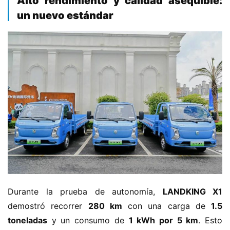
​Alto rendimiento y calidad asequible:
g
un nuevo estándar​
í
a
Durante la prueba de autonomía, ​
​LANDKING X1​
demostró recorrer ​
​280 km​
​ con una carga de ​
​1.5 
toneladas​
​ y un consumo de ​
​1 kWh por 5 km​
​. Esto 