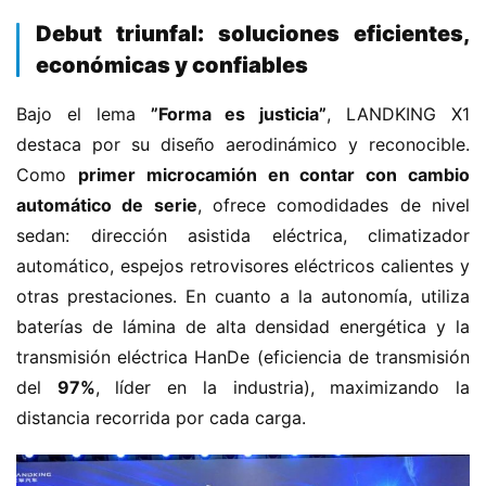
​Debut triunfal: soluciones eficientes,
económicas y confiables​
H
o
Bajo el lema ​
​”Forma es justicia”​
​, LANDKING X1 
m
destaca por su diseño aerodinámico y reconocible. 
e
Como ​
​primer microcamión en contar con cambio 
automático de serie​
​, ofrece comodidades de nivel 
c
sedan: dirección asistida eléctrica, climatizador 
a
automático, espejos retrovisores eléctricos calientes y 
m
i
otras prestaciones. En cuanto a la autonomía, utiliza 
o
baterías de lámina de alta densidad energética y la 
n
transmisión eléctrica HanDe (eficiencia de transmisión 
c
del ​
​97%​
​, líder en la industria), maximizando la 
h
distancia recorrida por cada carga.
i
n
o