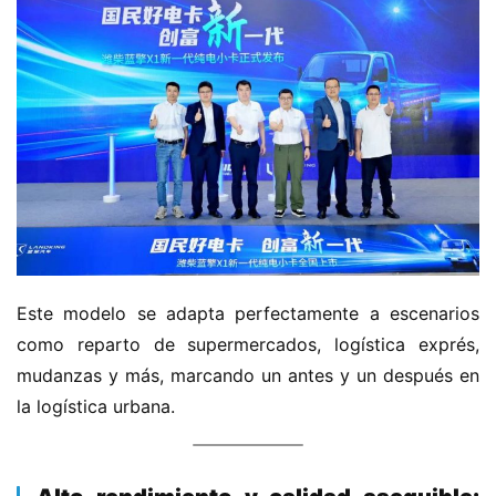
C
a
Sign in
Sign up
m
i
ó
n
d
e
n
u
Este modelo se adapta perfectamente a escenarios 
e
v
como reparto de supermercados, logística exprés, 
a
mudanzas y más, marcando un antes y un después en 
e
la logística urbana.
n
e
r