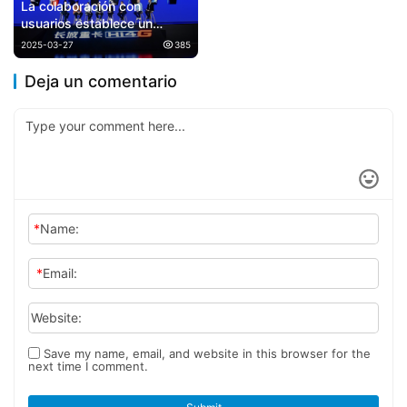
La colaboración con
usuarios establece un
nuevo estándar en
2025-03-27
385
tecnología híbrida: Great
Wall Trucks lanza la
Deja un comentario
tecnología Hi4-G
*
Name:
*
Email:
Website:
Save my name, email, and website in this browser for the
next time I comment.