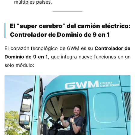
múltiples países.
H
​El “super cerebro” del camión eléctrico:
o
Controlador de Dominio de 9 en 1​
m
e
El corazón tecnológico de GWM es su ​
​Controlador de 
Dominio de 9 en 1​
​, que integra nueve funciones en un 
c
solo módulo:
a
m
i
o
n
c
h
i
n