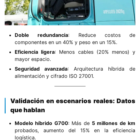
o
C
a
Sign in
Sign up
m
​Doble redundancia​
​: Reduce costos de
i
componentes en un 40% y peso en un 15%.
ó
​Eficiencia ligera​
​: Menos cables (20% menos) y
n
mayor espacio.
d
​Seguridad avanzada​
​: Arquitectura híbrida de
e
alimentación y cifrado ISO 27001.
n
u
e
​Validación en escenarios reales: Datos
v
a
que hablan​
e
​Modelo híbrido G700​
​: Más de ​
​5 millones de km​
n
probados, aumento del 15% en la eficiencia
e
logística.
r