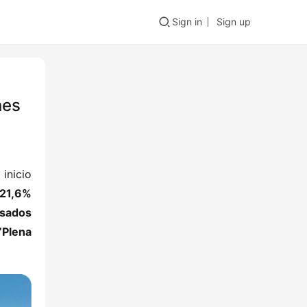
Sign in
Sign up
nes
nicio 
21,6%​
sados 
​”Plena 