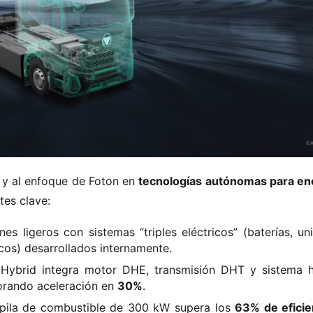
y al enfoque de Foton en ​
​tecnologías autónomas para ene
tes clave:
nes ligeros con sistemas “triples eléctricos” (baterías, u
icos) desarrollados internamente.
 Hybrid integra motor DHE, transmisión DHT y sistema h
orando aceleración en ​
​30%​
​.
 pila de combustible de 300 kW supera los ​
​63% de eficie