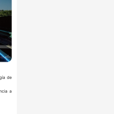
gía de
ncia a