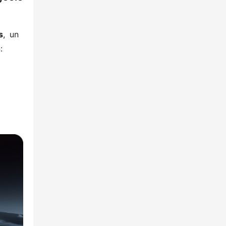
​
​, un ​
: