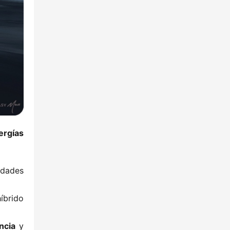
rgías 
nidades
íbrido
ncia​
​ y