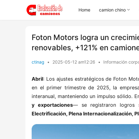
Home
camion chino
Foton Motors logra un crecim
renovables, +121% en camione
ctinag
•
2025-05-12 am12:26
•
Información corp
Abril​
​: Los ajustes estratégicos de Foton Mo
en el primer trimestre de 2025, la empresa
interanual, manteniendo un impulso sólido. En
y exportaciones​
​— se registraron logros 
Electrificación, Plena Internacionalización, Pl