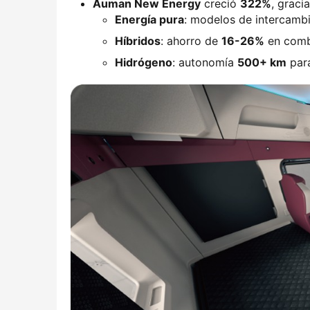
​Auman New Energy​
​ creció ​
​322%​
​, grac
​Energía pura​
​: modelos de intercamb
​Híbridos​
​: ahorro de ​
​16-26%​
​ en com
​Hidrógeno​
​: autonomía ​
​500+ km​
​ pa