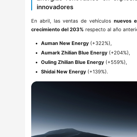
innovadores
En abril, las ventas de vehículos ​
​nuevos 
crecimiento del 203%​
​ respecto al año anter
​Auman New Energy​
​ (+322%),
​Aumark Zhilian Blue Energy​
​ (+204%),
​Ouling Zhilian Blue Energy​
​ (+559%),
​Shidai New Energy​
​ (+139%).