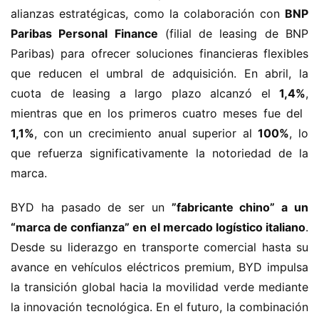
i
alianzas estratégicas, como la colaboración con ​
​BNP 
ó
Paribas Personal Finance​
​ (filial de leasing de BNP 
n
Paribas) para ofrecer soluciones financieras flexibles 
d
que reducen el umbral de adquisición. En abril, la 
e
cuota de leasing a largo plazo alcanzó el ​
​1,4%​
​, 
n
mientras que en los primeros cuatro meses fue del ​
u
e
1,1%​
​, con un crecimiento anual superior al ​
​100%​
​, lo 
v
que refuerza significativamente la notoriedad de la 
a
marca.
e
n
BYD ha pasado de ser un ​
​”fabricante chino” a un 
e
“marca de confianza” en el mercado logístico italiano​
​. 
r
Desde su liderazgo en transporte comercial hasta su 
g
avance en vehículos eléctricos premium, BYD impulsa 
í
a
la transición global hacia la movilidad verde mediante 
la innovación tecnológica. En el futuro, la combinación 