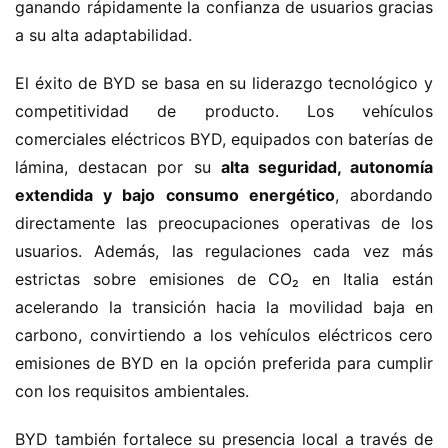
ganando rápidamente la confianza de usuarios gracias 
m
a su alta adaptabilidad.
e
El éxito de BYD se basa en su liderazgo tecnológico y 
c
competitividad de producto. Los vehículos 
a
comerciales eléctricos BYD, equipados con baterías de 
m
lámina, destacan por su ​
​alta seguridad, autonomía 
i
o
extendida y bajo consumo energético​
​, abordando 
n
directamente las preocupaciones operativas de los 
c
usuarios. Además, las regulaciones cada vez más 
h
estrictas sobre emisiones de CO₂ en Italia están 
i
acelerando la transición hacia la movilidad baja en 
n
carbono, convirtiendo a los vehículos eléctricos cero 
o
emisiones de BYD en la opción preferida para cumplir 
con los requisitos ambientales.
C
a
Sign in
Sign up
BYD también fortalece su presencia local a través de 
m