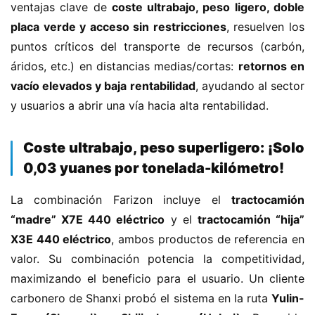
ventajas clave de ​
​coste ultrabajo, peso ligero, doble 
placa verde y acceso sin restricciones​
​, resuelven los 
puntos críticos del transporte de recursos (carbón, 
áridos, etc.) en distancias medias/cortas: ​
​retornos en 
vacío elevados y baja rentabilidad​
​, ayudando al sector 
y usuarios a abrir una vía hacia alta rentabilidad.
​Coste ultrabajo, peso superligero: ¡Solo
0,03 yuanes por tonelada-kilómetro!​
La combinación Farizon incluye el ​
​tractocamión 
“madre” X7E 440 eléctrico​
​ y el ​
​tractocamión “hija” 
X3E 440 eléctrico​
​, ambos productos de referencia en 
valor. Su combinación potencia la competitividad, 
maximizando el beneficio para el usuario. Un cliente 
carbonero de Shanxi probó el sistema en la ruta ​
​Yulin-