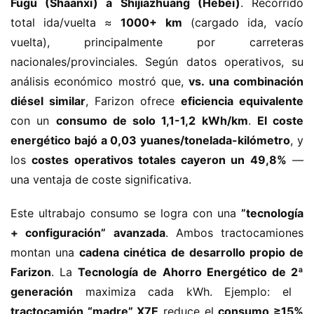
Fugu (Shaanxi) a Shijiazhuang (Hebei)​
​. Recorrido 
total ida/vuelta ≈ ​
​1000+ km​
​ (cargado ida, vacío 
vuelta), principalmente por carreteras 
nacionales/provinciales. Según datos operativos, su 
análisis económico mostró que, ​
​vs. una combinación 
diésel similar​
​, Farizon ofrece ​
​eficiencia equivalente​
con un ​
​consumo de solo 1,1-1,2 kWh/km​
​. ​
​El coste 
energético bajó a 0,03 yuanes/tonelada-kilómetro​
​, y 
los ​
​costes operativos totales cayeron un 49,8%​
​ — 
una ventaja de coste significativa.
Este ultrabajo consumo se logra con una ​
​”tecnología 
+ configuración” avanzada​
​. Ambos tractocamiones 
montan una ​
​cadena cinética de desarrollo propio de 
Farizon​
​. La ​
​Tecnología de Ahorro Energético de 2ª 
generación​
​ maximiza cada kWh. Ejemplo: el ​
tractocamión “madre” X7E​
​ reduce el ​
​consumo ≥15% 