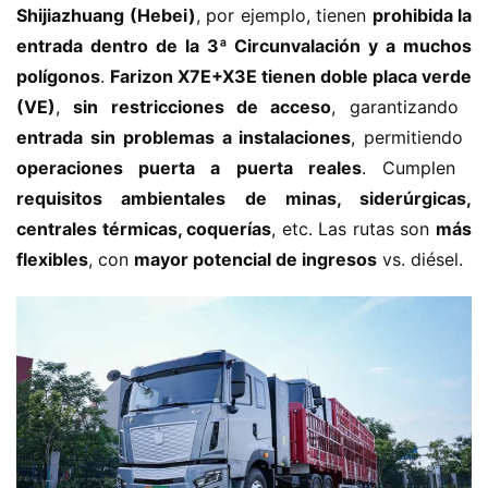
n
Shijiazhuang (Hebei)​
​, por ejemplo, tienen ​
​prohibida la 
o
entrada dentro de la 3ª Circunvalación y a muchos 
polígonos​
​. ​
​Farizon X7E+X3E tienen doble placa verde 
C
(VE)​
​, ​
​sin restricciones de acceso​
​, garantizando ​
a
Sign in
Sign up
entrada sin problemas a instalaciones​
​, permitiendo ​
m
operaciones puerta a puerta reales​
​. Cumplen ​
i
requisitos ambientales de minas, siderúrgicas, 
ó
n
centrales térmicas, coquerías​
​, etc. Las rutas son ​
​más 
d
flexibles​
​, con ​
​mayor potencial de ingresos​
​ vs. diésel.
e
n
u
e
v
a
e
n