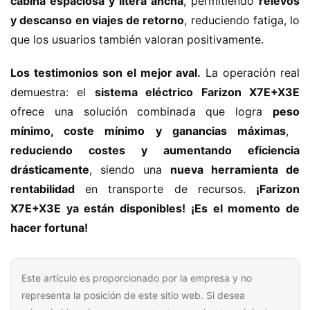
cabina espaciosa y litera ancha​
​, permitiendo ​
​relevos 
y descanso en viajes de retorno​
​, reduciendo fatiga, lo 
que los usuarios también valoran positivamente.
​Los testimonios son el mejor aval.​
​ La operación real 
demuestra: el ​
​sistema eléctrico Farizon X7E+X3E​
ofrece una solución combinada que logra ​
​peso 
mínimo, coste mínimo y ganancias máximas​
​, ​
reduciendo costes y aumentando eficiencia 
drásticamente​
​, siendo una ​
​nueva herramienta de 
rentabilidad​
​ en transporte de recursos. ​
​¡Farizon 
X7E+X3E ya están disponibles! ¡Es el momento de 
hacer fortuna!​
Este artículo es proporcionado por la empresa y no
representa la posición de este sitio web. Si desea