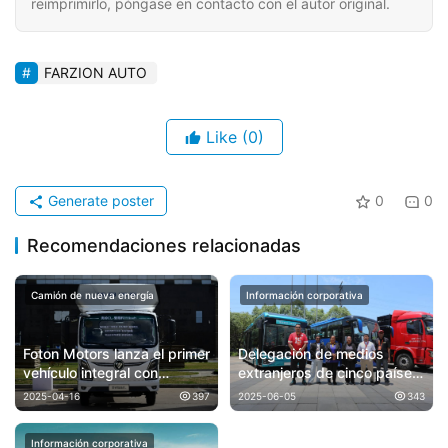
reimprimirlo, póngase en contacto con el autor original.
FARZION AUTO
Like
(0)
Generate poster
0
0
Recomendaciones relacionadas
Camión de nueva energía
Información corporativa
Foton Motors lanza el primer
Delegación de medios
vehículo integral con
extranjeros de cinco países
tecnología “Tres Sistemas
visita KING LONG,
2025-04-16
397
2025-06-05
343
Eléctricos” autónoma,
experimentando la
liderando la transformación
fabricación inteligente e
Información corporativa