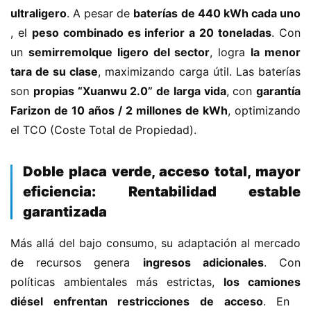
ultraligero​
​. A pesar de ​
​baterías de 440 kWh cada uno​
, el ​
​peso combinado es inferior a 20 toneladas​
​. Con 
un ​
​semirremolque ligero del sector​
​, logra ​
​la menor 
tara de su clase​
​, maximizando carga útil. Las baterías 
H
son ​
​propias “Xuanwu 2.0” de larga vida​
​, con ​
​garantía 
o
Farizon de 10 años / 2 millones de kWh​
​, optimizando 
m
e
el TCO (Coste Total de Propiedad).
c
​Doble placa verde, acceso total, mayor
a
eficiencia: Rentabilidad estable
m
garantizada​
i
o
Más allá del bajo consumo, su adaptación al mercado 
n
de recursos genera ​
​ingresos adicionales​
​. Con 
c
políticas ambientales más estrictas, ​
​los camiones 
h
i
diésel enfrentan restricciones de acceso​
​. En ​