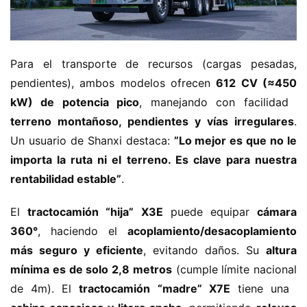
e
r
g
í
Para el transporte de recursos (cargas pesadas, 
a
pendientes), ambos modelos ofrecen ​
​612 CV (≈450 
kW) de potencia pico​
​, manejando con facilidad ​
terreno montañoso, pendientes y vías irregulares​
​. 
Un usuario de Shanxi destaca: ​
​”Lo mejor es que no le 
importa la ruta ni el terreno. Es clave para nuestra 
rentabilidad estable”​
​.
El ​
​tractocamión “hija” X3E​
​ puede equipar ​
​cámara 
360°​
​, haciendo el ​
​acoplamiento/desacoplamiento 
más seguro y eficiente​
​, evitando daños. Su ​
​altura 
mínima es de solo 2,8 metros​
​ (cumple límite nacional 
de 4m). El ​
​tractocamión “madre” X7E​
​ tiene una ​