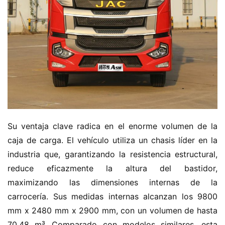
C
a
Sign in
Sign up
m
i
ó
n
d
e
n
u
Su ventaja clave radica en el enorme volumen de la 
e
caja de carga. El vehículo utiliza un chasis líder en la 
v
industria que, garantizando la resistencia estructural, 
a
reduce eficazmente la altura del bastidor, 
e
maximizando las dimensiones internas de la 
n
carrocería. Sus medidas internas alcanzan los 9800 
e
r
mm x 2480 mm x 2900 mm, con un volumen de hasta 
g
70.48 m³. Comparado con modelos similares, esta 