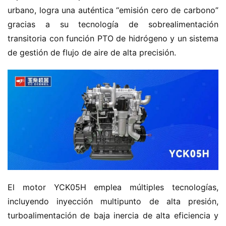
urbano, logra una auténtica “emisión cero de carbono” 
gracias a su tecnología de sobrealimentación 
transitoria con función PTO de hidrógeno y un sistema 
de gestión de flujo de aire de alta precisión.
H
o
m
e
El motor YCK05H emplea múltiples tecnologías, 
c
incluyendo inyección multipunto de alta presión, 
a
turboalimentación de baja inercia de alta eficiencia y 
m