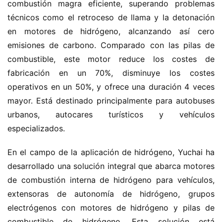
combustión magra eficiente, superando problemas 
i
o
técnicos como el retroceso de llama y la detonación 
n
en motores de hidrógeno, alcanzando así cero 
c
emisiones de carbono. Comparado con las pilas de 
h
combustible, este motor reduce los costes de 
i
fabricación en un 70%, disminuye los costes 
n
operativos en un 50%, y ofrece una duración 4 veces 
o
mayor. Está destinado principalmente para autobuses 
urbanos, autocares turísticos y vehículos 
C
a
especializados.
Sign in
Sign up
m
i
En el campo de la aplicación de hidrógeno, Yuchai ha 
ó
desarrollado una solución integral que abarca motores 
n
de combustión interna de hidrógeno para vehículos, 
d
extensoras de autonomía de hidrógeno, grupos 
e
electrógenos con motores de hidrógeno y pilas de 
n
combustible de hidrógeno. Esta solución está 