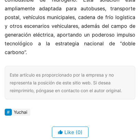
u
e
ampliamente adaptada para autobuses, transporte 
v
postal, vehículos municipales, cadena de frío logística 
a
y otros escenarios vehiculares, además del campo de 
e
generación eléctrica, aportando un poderoso impulso 
n
tecnológico a la estrategia nacional de “doble 
e
carbono”.
r
g
í
a
Este artículo es proporcionado por la empresa y no
representa la posición de este sitio web. Si desea
reimprimirlo, póngase en contacto con el autor original.
Yuchai
Like
(0)