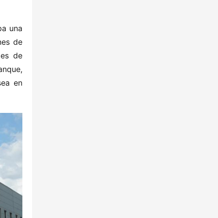
a una 
es de 
des de 
nque, 
ea en 