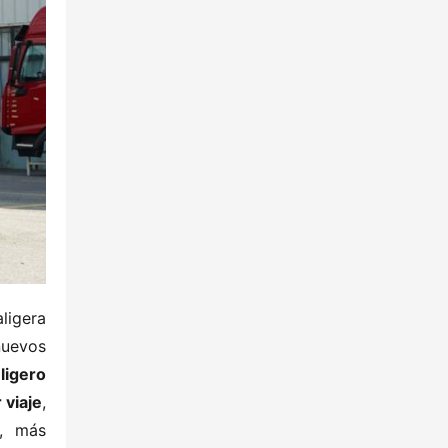
ligera 
uevos 
ligero​
viaje​
​, 
, más 