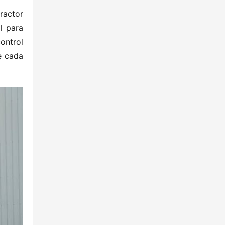
actor 
 para 
ntrol 
 cada 