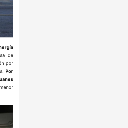
ergía​
sa de 
n por 
. ​
​Por 
uanes 
menor 