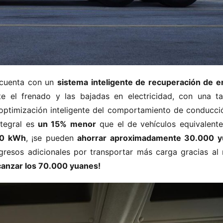
 cuenta con un ​
​sistema inteligente de recuperación de en
e el frenado y las bajadas en electricidad, con una ta
 optimización inteligente del comportamiento de conducció
egral es ​
​un 15% menor​
​ que el de vehículos equivalentes
00 kWh​
​, ¡se pueden ​
​ahorrar aproximadamente 30.000 y
gresos adicionales por transportar más carga gracias al 
lcanzar los 70.000 yuanes!​