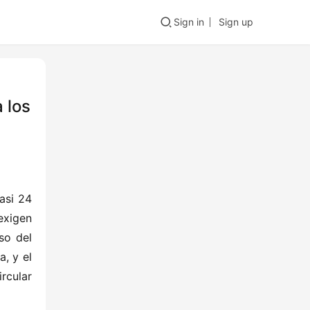
Sign in
Sign up
 los
si 24 
xigen 
o del 
, y el 
cular 