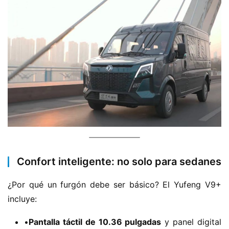
C
a
Sign in
Sign up
m
i
ó
n
d
e
n
u
e
v
a
Confort inteligente: no solo para sedanes
e
n
¿Por qué un furgón debe ser básico? El Yufeng V9+ 
e
incluye:
r
g
•​
​Pantalla táctil de 10.36 pulgadas​
​ y panel digital
í