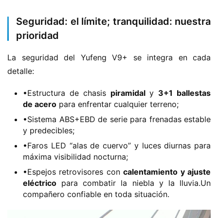
H
Seguridad: el límite; tranquilidad: nuestra
o
prioridad
m
e
La seguridad del Yufeng V9+ se integra en cada 
detalle:
c
a
•Estructura de chasis ​
​piramidal​
​ y ​
​3+1 ballestas
m
de acero​
​ para enfrentar cualquier terreno;
i
•Sistema ABS+EBD de serie para frenadas estable
o
y predecibles;
n
•Faros LED “alas de cuervo” y luces diurnas para
c
máxima visibilidad nocturna;
h
i
•Espejos retrovisores con ​
​calentamiento y ajuste
n
eléctrico​
​ para combatir la niebla y la lluvia.Un
o
compañero confiable en toda situación.