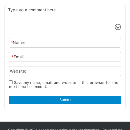
¿Cuál es el rendimiento del
Birmingham 2025​​
Iveco Ouba·Shanhai y
camión eléctrico Scania 40
descubre una nueva forma
R? Una revisión en detalle
de viajar
*
Name:
*
Email:
Website:
Save my name, email, and website in this browser for the
next time I comment.
Submit
Copyright © 2024 ctinag
reservados todos los derechos，
Powered by