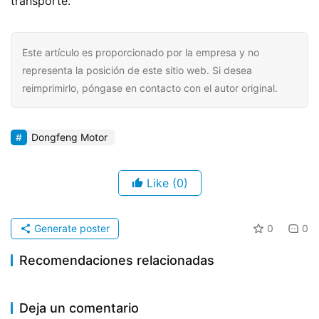
transporte.
Este artículo es proporcionado por la empresa y no
representa la posición de este sitio web. Si desea
reimprimirlo, póngase en contacto con el autor original.
Dongfeng Motor
Like
(0)
Generate poster
0
0
Recomendaciones relacionadas
IAA 2024: Tractores y
​​FARZION SUPER VAN |
2024-09-27
845
2025-05-07
384
El todoterreno se convierte
chasis de contenedores,
2024-12-03
494
Debuta en el Commercial
Información corporativa
Camión de nueva energía
en una autocaravana en
Información corporativa
Deja un comentario
una poderosa combinación.
Vehicle Show de
segundos: Conduce el