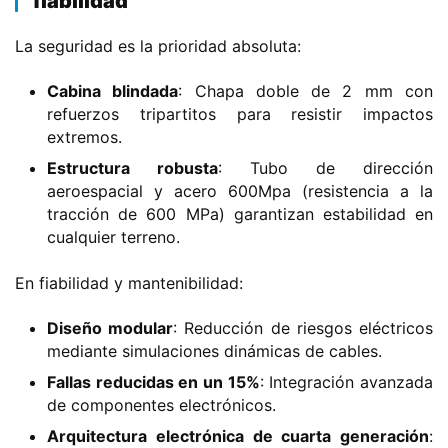
fiabilidad​
H
o
La seguridad es la prioridad absoluta:
m
e
​Cabina blindada​
​: Chapa doble de 2 mm con
refuerzos tripartitos para resistir impactos
c
extremos.
a
​Estructura robusta​
​: Tubo de dirección
m
aeroespacial y acero 600Mpa (resistencia a la
i
tracción de 600 MPa) garantizan estabilidad en
o
cualquier terreno.
n
c
En fiabilidad y mantenibilidad:
h
i
​Diseño modular​
​: Reducción de riesgos eléctricos
n
mediante simulaciones dinámicas de cables.
o
​Fallas reducidas en un 15%​
​: Integración avanzada
de componentes electrónicos.
C
​Arquitectura electrónica de cuarta generación​
​: