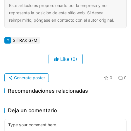
Este artículo es proporcionado por la empresa y no
representa la posición de este sitio web. Si desea
reimprimirlo, póngase en contacto con el autor original.
SITRAK G7M
Like
(0)
Generate poster
0
0
Recomendaciones relacionadas
En la Conferencia Comercial
JAC Pickup: Fortalezca el
2024-11-29
1.1K
2024-11-16
716
¡Nueva expansión del mapa
de Marketing de Vehículos
2025-07-21
339
círculo de amigos en el
Nuevos Cameones
Información corporativa
global! La exportación de
Información corporativa
Deja un comentario
Comerciales de JAC 2025:
extranjero y cree una nueva
camiones pesados de
¡Los camiones pesados
tarjeta de presentación para
Shandong Heavy Industry
aceleran la logística!
ir al extranjero
representa el 61,3% del