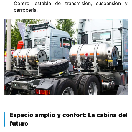
a
Control estable de transmisión, suspensión y
Sign in
Sign up
m
carrocería.
i
ó
n
d
e
n
u
e
v
a
e
n
e
r
g
​Espacio amplio y confort: La cabina del
í
futuro​
a