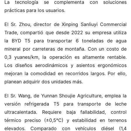
La tecnología se complementa con soluciones 
e
prácticas para los usuarios.
c
El Sr. Zhou, director de Xinping Sanliuyi Commercial 
a
Trade, compartió que desde 2022 su empresa utiliza 
m
la BYD T5 para transportar 6 toneladas de agua 
i
o
mineral por carreteras de montaña. Con un costo de 
n
0,3 yuanes/km, la operación es altamente rentable. 
c
Los diseños aerodinámicos y asientos ergonómicos 
h
mejoran la comodidad en recorridos largos. Por ello, 
i
planean adquirir dos unidades más.
n
o
El Sr. Wang, de Yunnan Shoujie Agriculture, emplea la 
versión refrigerada T5 para transporte de leche 
C
ultracalentada. Requiere baja fallabilidad, control 
a
Sign in
Sign up
térmico preciso (±0,5°C) y estabilidad en terrenos 
m
i
elevados. Comparado con vehículos diésel (1,4 