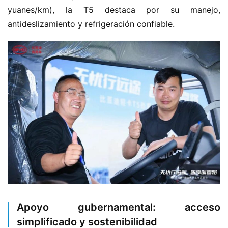
ó
yuanes/km), la T5 destaca por su manejo, 
n
antideslizamiento y refrigeración confiable.
d
e
n
u
e
v
a
e
n
e
r
g
í
a
Apoyo gubernamental: acceso
simplificado y sostenibilidad