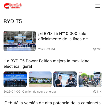
H
o
m
e
BYD T5
c
¡El BYD T5 N°10,000 sale
a
oficialmente de la línea de
m
producción!
i
2025-09-04
763
o
n
¡La BYD T5 Power Edition mejora la movilidad
c
eléctrica ligera!
h
i
n
o
2025-04-09
Camión de nueva energía
1.1K
C
¡Debutó la versión de alta potencia de la camioneta