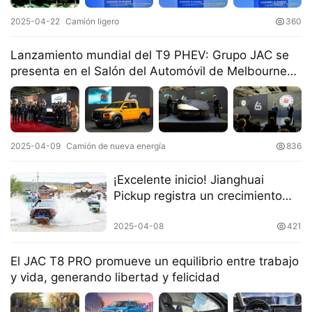
o
2025-04-22
Camión ligero
360
C
Lanzamiento mundial del T9 PHEV: Grupo JAC se
a
Sign in
Sign up
presenta en el Salón del Automóvil de Melbourne
m
2025
i
ó
n
d
2025-04-09
Camión de nueva energía
836
e
n
¡Excelente inicio! Jianghuai
u
Pickup registra un crecimiento
e
del 15% en ventas mundiales en
v
el primer trimestre, ampliando
2025-04-08
421
a
horizontes
e
El JAC T8 PRO promueve un equilibrio entre trabajo
n
y vida, generando libertad y felicidad
e
r