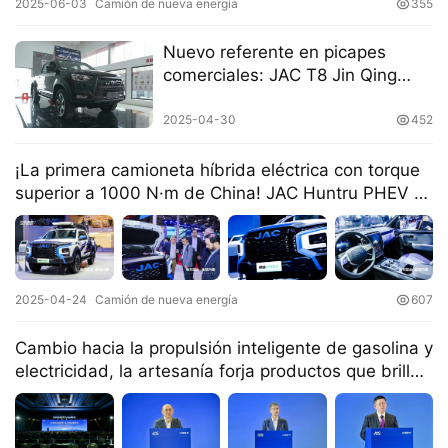
2025-06-03
Camión de nueva energía
355
​​Nuevo referente en picapes
comerciales: JAC T8 Jin Qing
H
Edition llega con actualizaciones
o
de diesel​​
2025-04-30
452
m
e
¡La primera camioneta híbrida eléctrica con torque
superior a 1000 N·m de China! JAC Huntru PHEV se
c
presenta en el Salón del Automóvil de Shanghái
a
m
i
2025-04-24
Camión de nueva energía
607
o
n
Cambio hacia la propulsión inteligente de gasolina y
c
electricidad, la artesanía forja productos que brillan
h
a nivel global. Celebración exitosa de la Asamblea
i
Mundial de Negocios de Pick-ups JAC en 2025
n