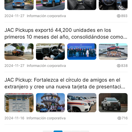
g
í
2024-11-27
Información corporativa
893
a
JAC Pickups exportó 44,200 unidades en los
primeros 10 meses del año, consolidándose como
líder en exportación de pickups en China
2024-11-27
Información corporativa
838
JAC Pickup: Fortalezca el círculo de amigos en el
extranjero y cree una nueva tarjeta de presentación
para ir al extranjero
2024-11-16
Información corporativa
716