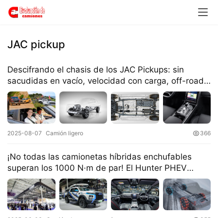
JAC pickup
Descifrando el chasis de los JAC Pickups: sin
sacudidas en vacío, velocidad con carga, off-road
sin miedo
2025-08-07
Camión ligero
366
​​¡No todas las camionetas híbridas enchufables
superan los 1000 N·m de par! El Hunter PHEV
define un nuevo estándar de potencia para las
pickups​​