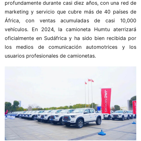
profundamente durante casi diez años, con una red de 
m
marketing y servicio que cubre más de 40 países de 
e
África, con ventas acumuladas de casi 10,000 
vehículos. En 2024, la camioneta Humtu aterrizará 
c
oficialmente en Sudáfrica y ha sido bien recibida por 
a
m
los medios de comunicación automotrices y los 
i
usuarios profesionales de camionetas.
o
n
c
h
i
n
o
C
a
Sign in
Sign up
m