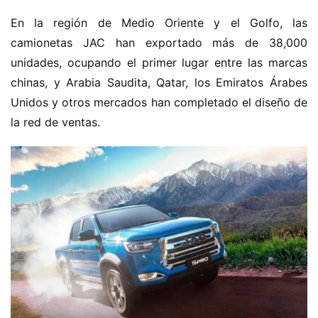
i
En la región de Medio Oriente y el Golfo, las 
ó
camionetas JAC han exportado más de 38,000 
n
unidades, ocupando el primer lugar entre las marcas 
d
e
chinas, y Arabia Saudita, Qatar, los Emiratos Árabes 
n
Unidos y otros mercados han completado el diseño de 
u
la red de ventas.
e
v
a
e
n
e
r
g
í
a