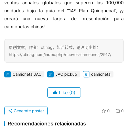
ventas anuales globales que superen las 100,000 
unidades bajo la guía del “14º Plan Quinquenal”, ¡y 
creará una nueva tarjeta de presentación para 
camionetas chinas!
原创文章，作者：ctinag，如若转载，请注明出处：
https://ctinag.com/index.php/nuevos-cameones/2917/
Camioneta JAC
JAC pickup
camioneta
Like
(0)
Generate poster
0
0
Recomendaciones relacionadas