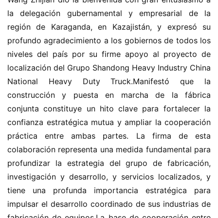
e
la delegación gubernamental y empresarial de la 
región de Karaganda, en Kazajistán, y expresó su 
c
a
profundo agradecimiento a los gobiernos de todos los 
m
niveles del país por su firme apoyo al proyecto de 
i
localización del Grupo Shandong Heavy Industry China 
o
National Heavy Duty Truck.Manifestó que la 
n
construcción y puesta en marcha de la fábrica 
c
conjunta constituye un hito clave para fortalecer la 
h
i
confianza estratégica mutua y ampliar la cooperación 
n
práctica entre ambas partes. La firma de esta 
o
colaboración representa una medida fundamental para 
profundizar la estrategia del grupo de fabricación, 
C
investigación y desarrollo, y servicios localizados, y 
a
Sign in
Sign up
tiene una profunda importancia estratégica para 
m
impulsar el desarrollo coordinado de sus industrias de 
i
fabricación de equipos.La base de cooperación entre 