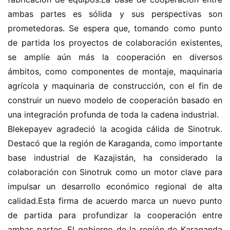
ó
n
ambas partes es sólida y sus perspectivas son 
d
prometedoras. Se espera que, tomando como punto 
e
de partida los proyectos de colaboración existentes, 
n
se amplíe aún más la cooperación en diversos 
u
ámbitos, como componentes de montaje, maquinaria 
e
agrícola y maquinaria de construcción, con el fin de 
v
a
construir un nuevo modelo de cooperación basado en 
e
una integración profunda de toda la cadena industrial.
n
Blekepayev agradeció la acogida cálida de Sinotruk. 
e
Destacó que la región de Karaganda, como importante 
r
base industrial de Kazajistán, ha considerado la 
g
colaboración con Sinotruk como un motor clave para 
í
a
impulsar un desarrollo económico regional de alta 
calidad.Esta firma de acuerdo marca un nuevo punto 
de partida para profundizar la cooperación entre 
ambas partes. El gobierno de la región de Karaganda 