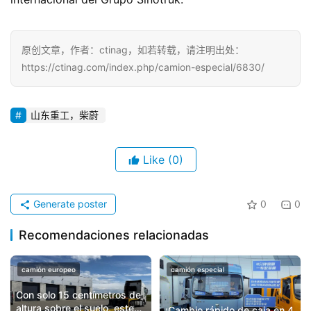
原创文章，作者：ctinag，如若转载，请注明出处：
https://ctinag.com/index.php/camion-especial/6830/
山东重工，柴蔚
Like
(0)
Generate poster
0
0
Recomendaciones relacionadas
camión europeo
camión especial
Con solo 15 centímetros de
altura sobre el suelo, este
¡Cambio rápido de caja en 4