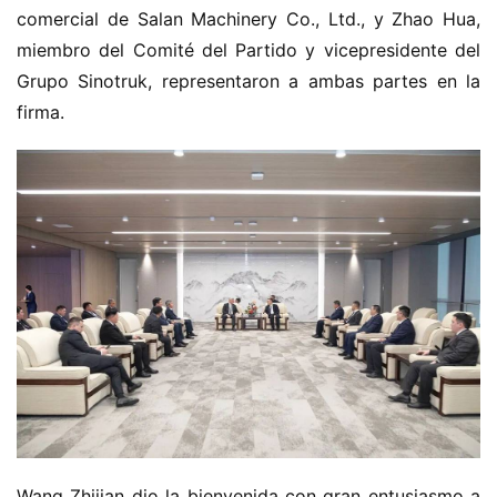
comercial de Salan Machinery Co., Ltd., y Zhao Hua, 
miembro del Comité del Partido y vicepresidente del 
Grupo Sinotruk, representaron a ambas partes en la 
firma.
H
o
m
Wang Zhijian dio la bienvenida con gran entusiasmo a 