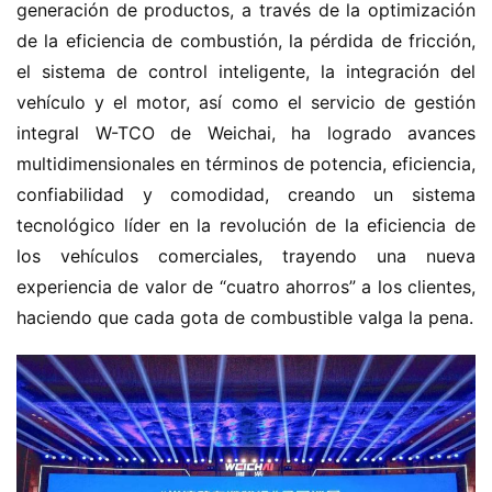
c
generación de productos, a través de la optimización 
h
de la eficiencia de combustión, la pérdida de fricción, 
i
el sistema de control inteligente, la integración del 
n
vehículo y el motor, así como el servicio de gestión 
o
integral W-TCO de Weichai, ha logrado avances 
multidimensionales en términos de potencia, eficiencia, 
C
confiabilidad y comodidad, creando un sistema 
a
Sign in
Sign up
m
tecnológico líder en la revolución de la eficiencia de 
i
los vehículos comerciales, trayendo una nueva 
ó
experiencia de valor de “cuatro ahorros” a los clientes, 
n
haciendo que cada gota de combustible valga la pena.
d
e
n
u
e
v
a