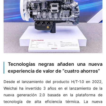
H
o
m
e
Tecnologías negras añaden una nueva
experiencia de valor de “cuatro ahorros”
c
a
Desde el lanzamiento del producto H/T-1.0 en 2022, 
m
Weichai ha invertido 3 años en el lanzamiento de la 
i
nueva generación 2.0 basada en la plataforma de 
o
n
tecnología de alta eficiencia térmica. La nueva 