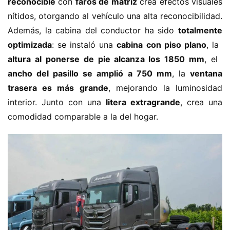
reconocible​
​ con ​
​faros de matriz​
​ crea efectos visuales 
nítidos, otorgando al vehículo una alta reconocibilidad. 
Además, la cabina del conductor ha sido ​
​totalmente 
optimizada​
​: se instaló una ​
​cabina con piso plano​
​, la ​
altura al ponerse de pie alcanza los 1850 mm​
​, el ​
ancho del pasillo se amplió a 750 mm​
​, la ​
​ventana 
trasera es más grande​
​, mejorando la luminosidad 
interior. Junto con una ​
​litera extragrande​
​, crea una 
comodidad comparable a la del hogar.