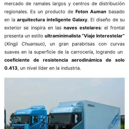
d
mercado de ramales largos y centros de distribución 
e
regionales. Es un producto de ​
​Foton Auman​
​ basado 
n
en la ​
​arquitectura inteligente Galaxy​
​. El diseño de su 
u
exterior se inspira en las ​
​naves estelares​
​: el frontal 
e
presenta un estilo ​
​ultraminimalista “Viaje Interestelar”​
v
(
Xingji Chuansuo
), un gran parabrisas con curvas 
a
e
suaves en la superficie de la carrocería, logrando un ​
n
coeficiente de resistencia aerodinámica de solo 
e
0.413​
​, un nivel líder en la industria.
r
g
í
a