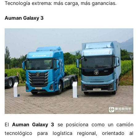
Tecnología extrema: más carga, más ganancias.
c
a
​Auman Galaxy 3​
m
i
o
n
c
h
i
n
o
C
a
Sign in
Sign up
m
i
El ​
​Auman Galaxy 3​
​ se posiciona como un camión 
ó
tecnológico para logística regional, orientado al 
n