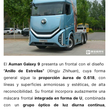
El ​
​Auman Galaxy 9​
​ presenta un frontal con el diseño ​
”Anillo de Estrellas”​
​ (
Xingju Zhihuan
), cuya forma 
general sigue la ​
​proporción áurea de 0.618​
​, con 
líneas y superficies armoniosas y estéticas, de alta 
reconocibilidad. Su frontal incorpora audazmente una 
máscara frontal ​
​integrada en forma de U​
​, combinada 
con un ​
​grupo óptico de luz diurna continua​
​, 