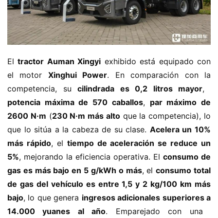
El ​
​tractor Auman Xingyi​
​ exhibido está equipado con 
el motor ​
​Xinghui Power​
​. En comparación con la 
competencia, su ​
​cilindrada es 0,2 litros mayor​
​, ​
potencia máxima de 570 caballos​
​, ​
​par máximo de 
2600 N·m​
​ (​
​230 N·m más alto​
​ que la competencia), lo 
que lo sitúa a la cabeza de su clase. ​
​Acelera un 10% 
más rápido​
​, el ​
​tiempo de aceleración se reduce un 
5%​
​, mejorando la eficiencia operativa. El ​
​consumo de 
gas es más bajo en 5 g/kWh o más​
​, el ​
​consumo total 
de gas del vehículo es entre 1,5 y 2 kg/100 km más 
bajo​
​, lo que genera ​
​ingresos adicionales superiores a 
14.000 yuanes al año​
​. Emparejado con una ​