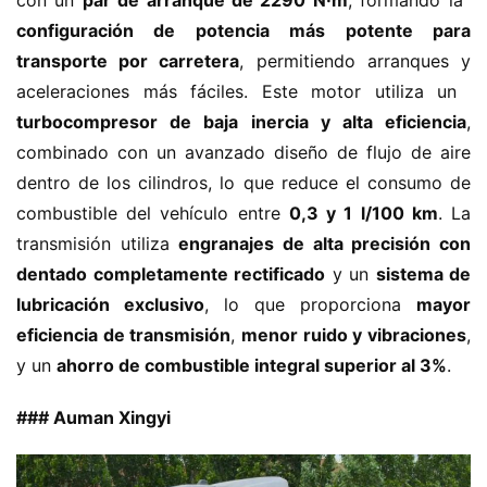
con un ​
​par de arranque de 2290 N·m​
​, formando la ​
configuración de potencia más potente para 
transporte por carretera​
​, permitiendo arranques y 
aceleraciones más fáciles. Este motor utiliza un ​
turbocompresor de baja inercia y alta eficiencia​
​, 
combinado con un avanzado diseño de flujo de aire 
dentro de los cilindros, lo que reduce el consumo de 
combustible del vehículo entre ​
​0,3 y 1 l/100 km​
​. La 
transmisión utiliza ​
​engranajes de alta precisión con 
dentado completamente rectificado​
​ y un ​
​sistema de 
lubricación exclusivo​
​, lo que proporciona ​
​mayor 
eficiencia de transmisión​
​, ​
​menor ruido y vibraciones​
​, 
y un ​
​ahorro de combustible integral superior al 3%​
​.
​### Auman Xingyi​