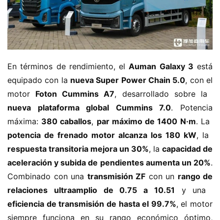
En términos de rendimiento, el ​
​Auman Galaxy 3​
​ está 
equipado con la ​
​nueva Super Power Chain 5.0​
​, con el 
motor ​
​Foton Cummins A7​
​, desarrollado sobre la ​
nueva plataforma global Cummins 7.0​
​. Potencia 
máxima: ​
​380 caballos​
​, ​
​par máximo de 1400 N·m​
​. La ​
potencia de frenado motor alcanza los 180 kW​
​, la ​
respuesta transitoria mejora un 30%​
​, la ​
​capacidad de 
aceleración y subida de pendientes aumenta un 20%​
​. 
Combinado con una ​
​transmisión ZF​
​ con un ​
​rango de 
relaciones ultraamplio de 0.75 a 10.51​
​ y una ​
eficiencia de transmisión de hasta el 99.7%​
​, el motor 
siempre funciona en su rango económico óptimo, 