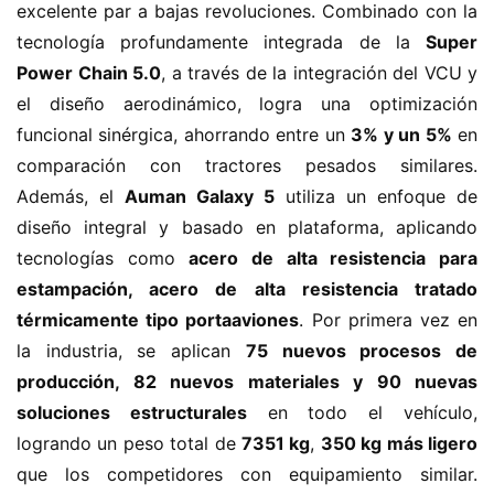
excelente par a bajas revoluciones. Combinado con la 
tecnología profundamente integrada de la ​
​Super 
Power Chain 5.0​
​, a través de la integración del VCU y 
el diseño aerodinámico, logra una optimización 
funcional sinérgica, ahorrando entre un ​
​3% y un 5%​
​ en 
comparación con tractores pesados similares. 
Además, el ​
​Auman Galaxy 5​
​ utiliza un enfoque de 
diseño integral y basado en plataforma, aplicando 
tecnologías como ​
​acero de alta resistencia para 
estampación, acero de alta resistencia tratado 
térmicamente tipo portaaviones​
​. Por primera vez en 
la industria, se aplican ​
​75 nuevos procesos de 
H
producción, 82 nuevos materiales y 90 nuevas 
o
soluciones estructurales​
​ en todo el vehículo, 
m
logrando un peso total de ​
​7351 kg​
​, ​
​350 kg más ligero​
e
que los competidores con equipamiento similar. 