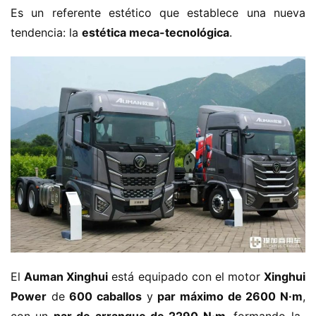
Es un referente estético que establece una nueva 
tendencia: la ​
​estética meca-tecnológica​
​.
El ​
​Auman Xinghui​
​ está equipado con el motor ​
​Xinghui 
Power​
​ de ​
​600 caballos​
​ y ​
​par máximo de 2600 N·m​
​, 