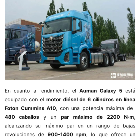
En cuanto a rendimiento, el ​
​Auman Galaxy 5​
​ está 
equipado con el ​
​motor diésel de 6 cilindros en línea 
Foton Cummins A10​
​, con una potencia máxima de ​
480 caballos​
​ y un ​
​par máximo de 2200 N·m​
​, 
alcanzando su máximo par en un rango de bajas 
revoluciones de ​
​900-1400 rpm​
​, lo que ofrece un 