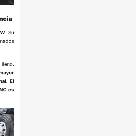
cia​
kW​
​. Su 
inados 
lleno. 
mayor 
al​
​. ​
​El 
NC es 