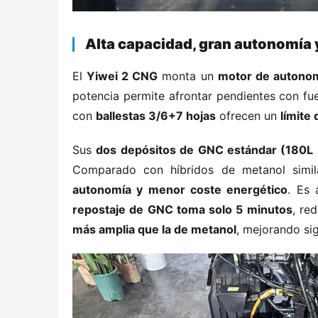
​Alta capacidad, gran autonomía 
El ​
​Yiwei 2 CNG​
​ monta un ​
​motor de autonom
potencia permite afrontar pendientes con fuer
con ​
​ballestas 3/6+7 hojas​
​ ofrecen un ​
​límite
Sus ​
​dos depósitos de GNC estándar (180L 
Comparado con híbridos de metanol similar
autonomía y menor coste energético​
​. Es
repostaje de GNC toma solo 5 minutos​
​, r
más amplia que la de metanol​
​, mejorando si