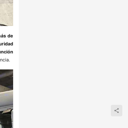
más de 
ridad​
unción​
ncia.