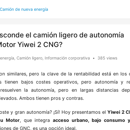
Camión de nueva energía
 esconde el camión ligero de autonomía
otor Yiwei 2 CNG?​​
energía
,
Camión ligero
,
Información corporativa
•
385 views
son similares, pero la clave de la rentabilidad está en los 
os tienen bajos costes operativos, pero autonomía y re
s resuelven la autonomía, pero en largas distancias dep
levados. Ambos tienen pros y contras.
oste y gran autonomía? ¡Sí! Hoy presentamos el ​
​Yiwei 2 C
u Motor​
​, que integra ​
​acceso urbano, bajo consumo y
ciones de GNC, es una opción ideal.