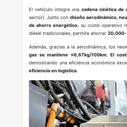
El vehículo integra una ​
​cadena cinética de
sector). Junto con ​
​diseño aerodinámico, neu
de ahorro energético​
​, su coste operativo r
diésel tradicionales, permite ahorrar ​
​20.000-
Además, gracias a la aerodinámica, los neum
gas se mantiene ≤6,67kg/100km​
​. ​
​El co
demostrando una eficiencia económica excepc
eficiencia en logística​
​.