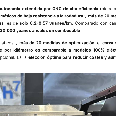
 autonomía extendida por GNC de alta eficiencia​
​ (pionera
máticos de baja resistencia a la rodadura​
​ y ​
​más de 20 me
eal es de ​
​solo 0,2-0,57 yuanes/km​
​. Comparado con cam
30.000 yuanes anuales en combustible​
​.
áticos y ​
​más de 20 medidas de optimización​
​, el ​
​consu
ste por kilómetro es comparable a modelos 100% eléctr
ional. Es la ​
​elección óptima para reducir costes y aum