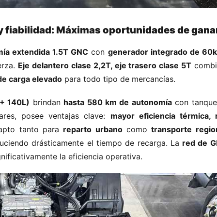
y fiabilidad: Máximas oportunidades de ganan
ía extendida 1.5T GNC​
​ con ​
​generador integrado de 60
za. ​
​Eje delantero clase 2,2T, eje trasero clase 5T​
​ comb
 de carga elevado​
​ para todo tipo de mercancías.
+ 140L)​
​ brindan ​
​hasta 580 km de autonomía​
​ con tanque 
es, posee ventajas clave: ​
​mayor eficiencia térmica, 
 apto tanto para ​
​reparto urbano​
​ como ​
​transporte region
educiendo drásticamente el tiempo de recarga. La ​
​red de G
gnificativamente la eficiencia operativa.