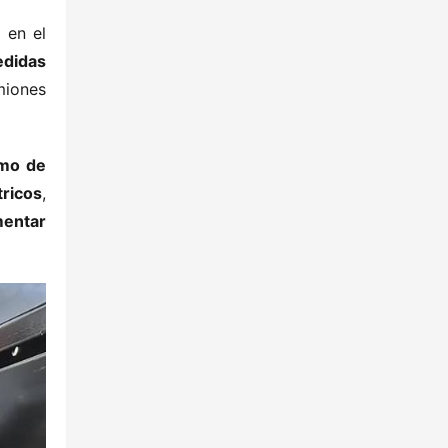
 en el 
didas 
iones 
mo de 
icos​
​, 
entar 