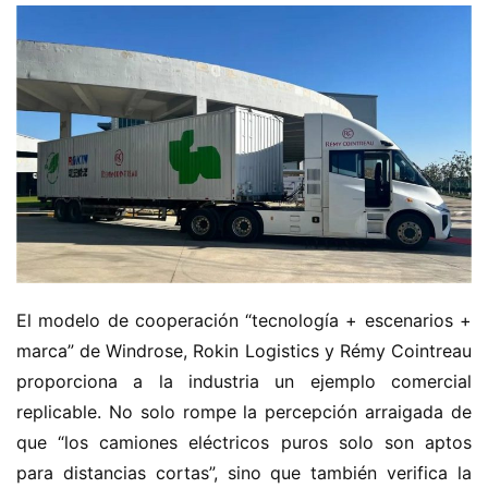
m
i
ó
n
d
e
n
u
e
v
a
e
n
El modelo de cooperación “tecnología + escenarios + 
e
marca” de Windrose, Rokin Logistics y Rémy Cointreau 
r
proporciona a la industria un ejemplo comercial 
g
replicable. No solo rompe la percepción arraigada de 
í
que “los camiones eléctricos puros solo son aptos 
a
para distancias cortas”, sino que también verifica la 