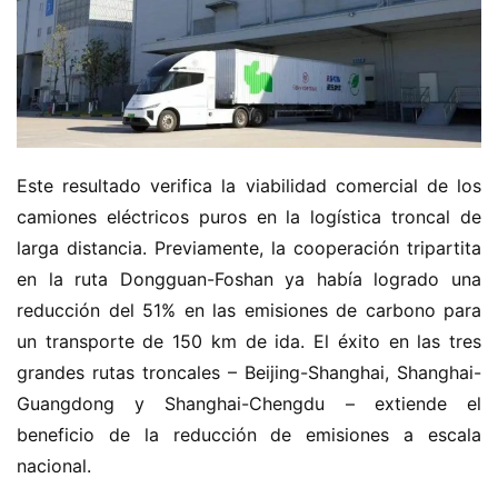
o
m
e
c
a
m
Este resultado verifica la viabilidad comercial de los 
i
camiones eléctricos puros en la logística troncal de 
o
larga distancia. Previamente, la cooperación tripartita 
n
en la ruta Dongguan-Foshan ya había logrado una 
c
h
reducción del 51% en las emisiones de carbono para 
i
un transporte de 150 km de ida. El éxito en las tres 
n
grandes rutas troncales – Beijing-Shanghai, Shanghai-
o
Guangdong y Shanghai-Chengdu – extiende el 
beneficio de la reducción de emisiones a escala 
C
nacional.
a
Sign in
Sign up