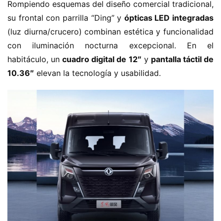
e
Rompiendo esquemas del diseño comercial tradicional, 
r
su frontal con parrilla “Ding” y ​
​ópticas LED integradas​
g
(luz diurna/crucero) combinan estética y funcionalidad 
í
con iluminación nocturna excepcional. En el 
a
habitáculo, un ​
​cuadro digital de 12″​
​ y ​
​pantalla táctil de 
10.36″​
​ elevan la tecnología y usabilidad.