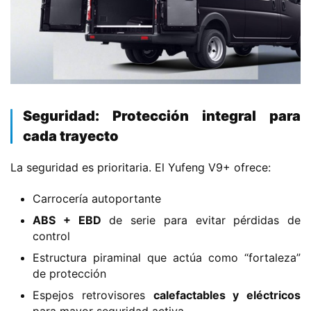
H
o
​Seguridad: Protección integral para
m
e
cada trayecto​
La seguridad es prioritaria. El Yufeng V9+ ofrece:
c
a
Carrocería autoportante
m
i
​ABS + EBD​
​ de serie para evitar pérdidas de
control
o
n
Estructura piraminal que actúa como “fortaleza”
c
de protección
h
Espejos retrovisores ​
​calefactables y eléctricos​
i