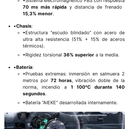
•Sistema electromagnético FBS con respuesta
e
​70 ms más rápida​
​ y distancia de frenado ​
v
15,3% menor​
​.
a
e
•​
​Chasis​
​:
•Estructura “escudo blindado” con acero de
n
ultra alta resistencia (51% + 15% de aceros
e
térmicos).
r
g
•Rigidez torsional ​
​36% superior​
​ a la media.
í
•​
​Batería​
​:
a
•Pruebas extremas: inmersión en salmuera 2
metros por ​
​72 horas​
​, vibración doble de la
norma, incendio a ​
​1 100°C durante 140
segundos​
​.
•Batería “AIEKE” desarrollada internamente.