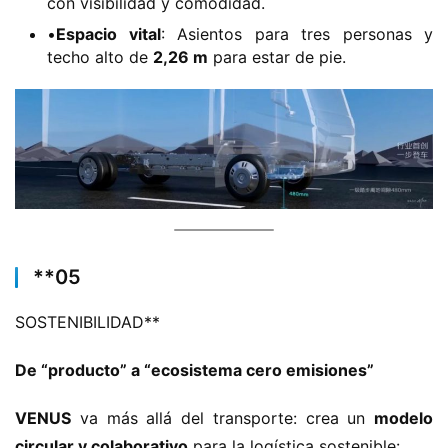
con visibilidad y comodidad.
•​
​Espacio vital​
​: Asientos para tres personas y
techo alto de ​
​2,26 m​
​ para estar de pie.
​**​05
SOSTENIBILIDAD​**​
​De “producto” a “ecosistema cero emisiones”​
​VENUS​
​ va más allá del transporte: crea un ​
​modelo 
circular y colaborativo​
​ para la logística sostenible: