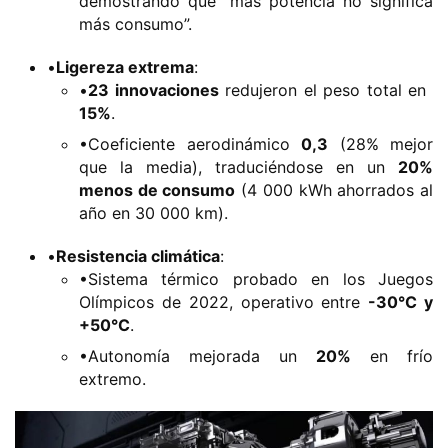
demostrando que “más potencia no significa
más consumo”.
•​
​Ligereza extrema​
​:
•​
​23 innovaciones​
​ redujeron el peso total en ​
15%​
​.
•Coeficiente aerodinámico ​
​0,3​
​ (28% mejor
que la media), traduciéndose en un ​
​20%
menos de consumo​
​ (4 000 kWh ahorrados al
año en 30 000 km).
•​
​Resistencia climática​
​:
•Sistema térmico probado en los Juegos
Olímpicos de 2022, operativo entre ​
​-30°C y
+50°C​
​.
•Autonomía mejorada un ​
​20%​
​ en frío
extremo.