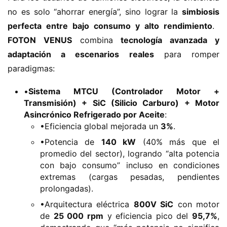
no es solo “ahorrar energía”, sino lograr la ​
​simbiosis 
perfecta entre bajo consumo y alto rendimiento​
​. ​
FOTON VENUS​
​ combina ​
​tecnología avanzada y 
adaptación a escenarios reales​
​ para romper 
paradigmas:
•​
​Sistema MTCU (Controlador Motor +
Transmisión) + SiC (Silicio Carburo) + Motor
Asincrónico Refrigerado por Aceite​
​:
•Eficiencia global mejorada un ​
​3%​
​.
•Potencia de ​
​140 kW​
​ (40% más que el
promedio del sector), logrando “alta potencia
con bajo consumo” incluso en condiciones
extremas (cargas pesadas, pendientes
prolongadas).
•Arquitectura eléctrica ​
​800V SiC​
​ con motor
de ​
​25 000 rpm​
​ y eficiencia pico del ​
​95,7%​
​,