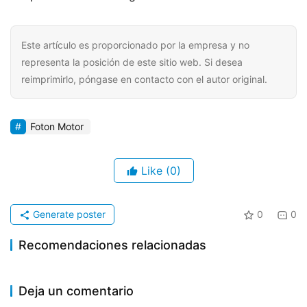
Este artículo es proporcionado por la empresa y no
representa la posición de este sitio web. Si desea
reimprimirlo, póngase en contacto con el autor original.
Foton Motor
Like
(0)
Generate poster
0
0
Recomendaciones relacionadas
¡El primer vehículo prototipo
Apertura de la Exposición
2025-03-17
580
2024-11-18
661
Primera tanda de la
Scania fabricado en Rugao
2024-09-18
623
Internacional de Vehículos
camión europeo
industria de camiones
industria | Dongfeng Trucks
Información corporativa
Deja un comentario
sale de la línea de
Comerciales de Guangzhou
firma un pedido de intención
producción!
2024