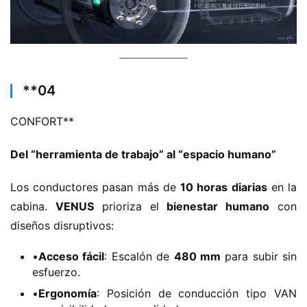
​**​04
CONFORT​**​
​Del “herramienta de trabajo” al “espacio humano”​
Los conductores pasan más de ​
​10 horas diarias​
​ en la 
cabina. ​
​VENUS​
​ prioriza el ​
​bienestar humano​
​ con 
diseños disruptivos:
•​
​Acceso fácil​
​: Escalón de ​
​480 mm​
​ para subir sin
esfuerzo.
•​
​Ergonomía​
​: Posición de conducción tipo VAN