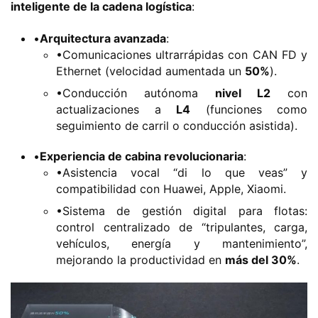
inteligente de la cadena logística​
​:
•​
​Arquitectura avanzada​
​:
•Comunicaciones ultrarrápidas con CAN FD y
Ethernet (velocidad aumentada un ​
​50%​
​).
•Conducción autónoma ​
​nivel L2​
​ con
actualizaciones a ​
​L4​
​ (funciones como
seguimiento de carril o conducción asistida).
•​
​Experiencia de cabina revolucionaria​
​:
•Asistencia vocal “di lo que veas” y
H
compatibilidad con Huawei, Apple, Xiaomi.
o
•Sistema de gestión digital para flotas:
m
control centralizado de “tripulantes, carga,
e
vehículos, energía y mantenimiento”,
mejorando la productividad en ​
​más del 30%​
​.
c
a
m