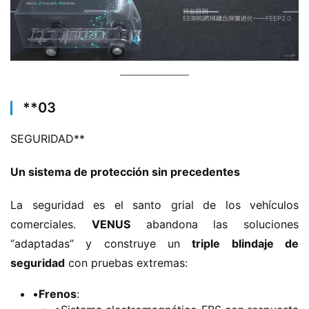
i
o
n
c
h
i
n
​**​03
o
SEGURIDAD​**​
C
​Un sistema de protección sin precedentes​
a
Sign in
Sign up
m
La seguridad es el santo grial de los vehículos 
i
ó
comerciales. ​
​VENUS​
​ abandona las soluciones 
n
“adaptadas” y construye un ​
​triple blindaje de 
d
seguridad​
​ con pruebas extremas:
e
n
•​
​Frenos​
​:
u