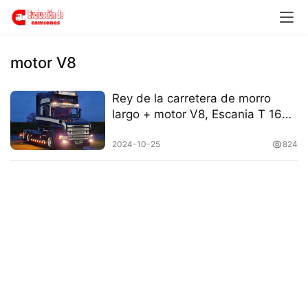
H
o
m
e
motor V8
c
Rey de la carretera de morro
a
largo + motor V8, Escania T 164:
m
Capturas en vivo del camión de
i
morro largo
2024-10-25
824
o
n
c
h
i
n
o
C