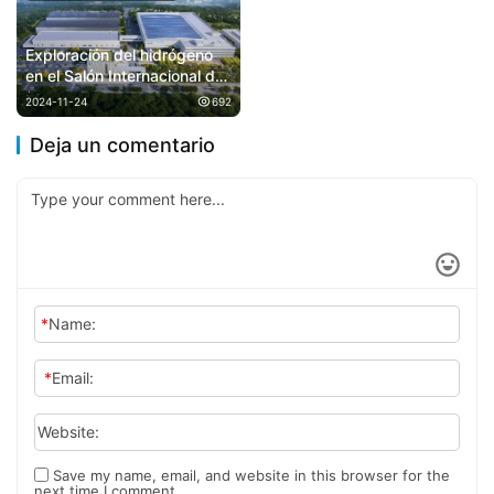
Exploración del hidrógeno
en el Salón Internacional del
Automóvil de Guangzhou
2024-11-24
692
2024: una nueva era de
energía.
Deja un comentario
*
Name:
*
Email:
Website:
Save my name, email, and website in this browser for the
next time I comment.