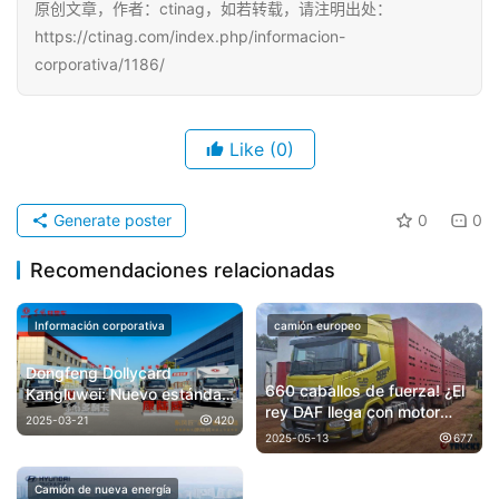
原创文章，作者：ctinag，如若转载，请注明出处：
https://ctinag.com/index.php/informacion-
corporativa/1186/
Like
(0)
Generate poster
0
0
Recomendaciones relacionadas
Información corporativa
camión europeo
Dongfeng Dollycard
​​660 caballos de fuerza! ¿El
Kangluwei: Nuevo estándar
rey DAF llega con motor
de camiones ligeros de la
2025-03-21
420
Cummins? Análisis en
“clase azul”
2025-05-13
677
imagen del DAF XG+
australiano​​
Camión de nueva energía