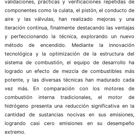
validaciones, prácticas y verificaciones repetidas de 
componentes como la culata, el pistón, el conducto de 
aire y las válvulas, han realizado mejoras y una 
iteración continua, finalmente destacando las ventajas 
H
y perfeccionando la técnica, explorando un nuevo 
o
método de encendido. Mediante la innovación 
m
tecnológica y la optimización de la estructura del 
e
sistema de combustión, el equipo de desarrollo ha 
logrado un efecto de mezcla de combustibles más 
c
a
potente, y las diversas técnicas han madurado cada 
m
vez más. En comparación con los motores de 
i
combustión interna tradicionales, el motor de 
o
hidrógeno presenta una reducción significativa en la 
n
cantidad de sustancias nocivas en sus emisiones, 
c
logrando casi cero emisiones en su desempeño 
h
i
extremo.