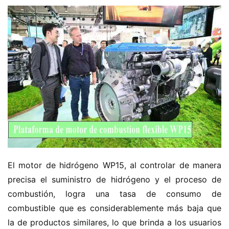
n
o
C
a
Sign in
Sign up
m
i
ó
n
d
e
n
u
e
El motor de hidrógeno WP15, al controlar de manera 
v
precisa el suministro de hidrógeno y el proceso de 
a
combustión, logra una tasa de consumo de 
e
combustible que es considerablemente más baja que 
n
la de productos similares, lo que brinda a los usuarios 
e