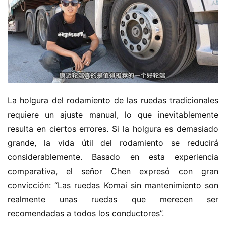
H
o
m
e
c
La holgura del rodamiento de las ruedas tradicionales 
a
requiere un ajuste manual, lo que inevitablemente 
m
i
resulta en ciertos errores. Si la holgura es demasiado 
o
grande, la vida útil del rodamiento se reducirá 
n
considerablemente. Basado en esta experiencia 
c
comparativa, el señor Chen expresó con gran 
h
convicción: “Las ruedas Komai sin mantenimiento son 
i
realmente unas ruedas que merecen ser 
n
o
recomendadas a todos los conductores”.