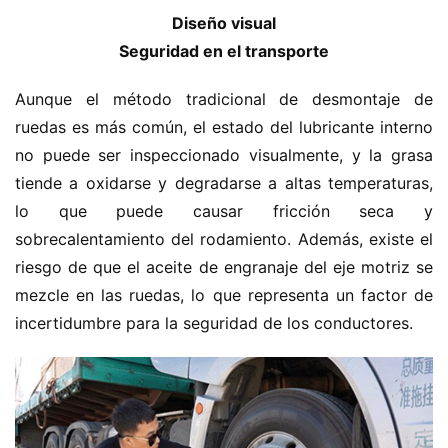
Diseño visual
C
Seguridad en el transporte
a
Sign in
Sign up
m
Aunque el método tradicional de desmontaje de 
i
ó
ruedas es más común, el estado del lubricante interno 
n
no puede ser inspeccionado visualmente, y la grasa 
d
tiende a oxidarse y degradarse a altas temperaturas, 
e
lo que puede causar fricción seca y 
n
sobrecalentamiento del rodamiento. Además, existe el 
u
riesgo de que el aceite de engranaje del eje motriz se 
e
v
mezcle en las ruedas, lo que representa un factor de 
a
incertidumbre para la seguridad de los conductores.
e
n
e
r
g