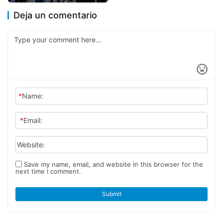
Combustible y Electricidad”
debuta en el Salón del
Deja un comentario
Automóvil de Guangzhou
2024
*
Name:
*
Email:
Website:
Save my name, email, and website in this browser for the
next time I comment.
Submit