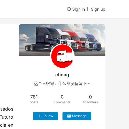
Sign in
Sign up
ctinag
这个人很懒，什么都没有留下～
781
0
0
posts
comments
followers
sados 
Follow
Message
uturo 
ia en 