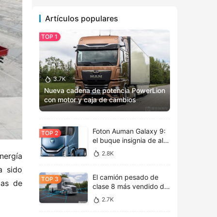
Artículos populares
3.7K
Nueva cadena de potencia PowerLion
con motor y caja de cambios
totalmente renovados: Vista previa
del MAN TGX 2025
Foton Auman Galaxy 9:
el buque insignia de alta
tecnología inaugura una
2.8K
ergía 
nueva era de estética
tecnológica
 sido 
El camión pesado de
as de 
clase 8 más vendido de
América del Norte, la
2.7K
nueva cabina de vida
Freightliner Cascadia de