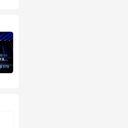
ra
379