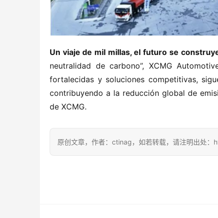
Un viaje de mil millas, el futuro se constru
neutralidad de carbono”, XCMG Automotiv
fortalecidas y soluciones competitivas, sigu
contribuyendo a la reducción global de emisi
de XCMG.
原创文章，作者：ctinag，如若转载，请注明出处：https://ctin