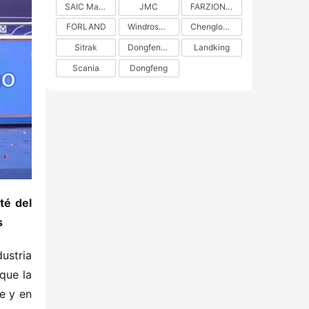
SAIC Maxus
JMC
FARZION AUTO
FORLAND
Windrose Technology
Chenglong H5
Sitrak
DongfengLiuzhou Motor
Landking
Scania
Dongfeng
é del 
s
ustria 
ue la 
 y en 