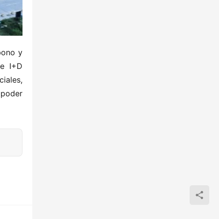
bono y 
e I+D 
ales, 
poder 