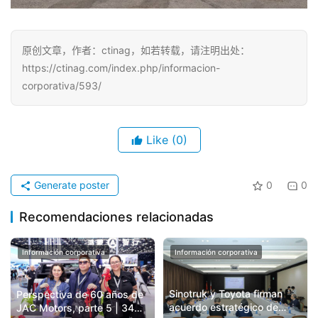
原创文章，作者：ctinag，如若转载，请注明出处：
https://ctinag.com/index.php/informacion-
corporativa/593/
Like
(0)
Generate poster
0
0
Recomendaciones relacionadas
Información corporativa
Información corporativa
Sinotruk y Toyota firman
Perspectiva de 60 años de
acuerdo estratégico de
JAC Motors, parte 5 | 34