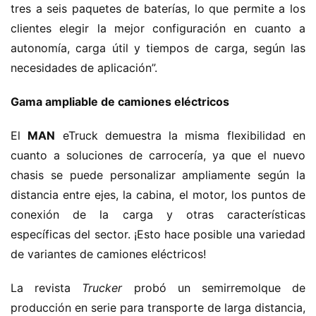
tres a seis paquetes de baterías, lo que permite a los 
clientes elegir la mejor configuración en cuanto a 
autonomía, carga útil y tiempos de carga, según las 
necesidades de aplicación”.
H
Gama ampliable de camiones eléctricos
o
m
El 
MAN
 eTruck demuestra la misma flexibilidad en 
e
cuanto a soluciones de carrocería, ya que el nuevo 
chasis se puede personalizar ampliamente según la 
c
distancia entre ejes, la cabina, el motor, los puntos de 
a
conexión de la carga y otras características 
m
específicas del sector. ¡Esto hace posible una variedad 
i
de variantes de camiones eléctricos!
o
n
La revista 
Trucker
 probó un semirremolque de 
c
h
producción en serie para transporte de larga distancia, 