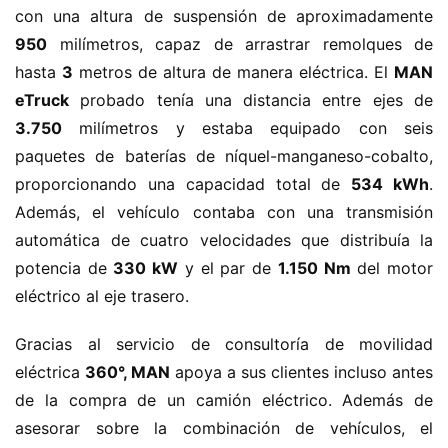
i
con una altura de suspensión de aproximadamente 
n
950
 milímetros, capaz de arrastrar remolques de 
o
hasta 
3
 metros de altura de manera eléctrica. El 
MAN 
eTruck
 probado tenía una distancia entre ejes de 
C
3.750
 milímetros y estaba equipado con seis 
a
Sign in
Sign up
paquetes de baterías de níquel-manganeso-cobalto, 
m
i
proporcionando una capacidad total de 
534 kWh
. 
ó
Además, el vehículo contaba con una transmisión 
n
automática de cuatro velocidades que distribuía la 
d
potencia de 
330 kW
 y el par de 
1.150 Nm
 del motor 
e
eléctrico al eje trasero.
n
u
Gracias al servicio de consultoría de movilidad 
e
eléctrica 
360°, MAN
 apoya a sus clientes incluso antes 
v
a
de la compra de un camión eléctrico. Además de 
e
asesorar sobre la combinación de vehículos, el 
n