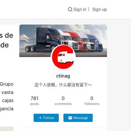
Sign in
Sign up
s de
 de
ctinag
Grupo 
这个人很懒，什么都没有留下～
vasta 
781
0
0
cajas 
posts
comments
followers
ancia 
Follow
Message