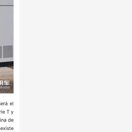
rá el 
ie T y 
na de 
xiste 