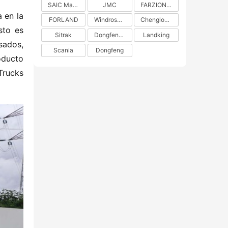
SAIC Maxus
JMC
FARZION AUTO
en la 
FORLAND
Windrose Technology
Chenglong H5
to es 
Sitrak
DongfengLiuzhou Motor
Landking
ados, 
Scania
Dongfeng
ducto 
rucks 