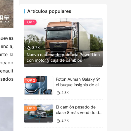
Artículos populares
uevas 
encia, 
3.7K
te la 
Nueva cadena de potencia PowerLion
con motor y caja de cambios
rcado 
totalmente renovados: Vista previa
nault 
del MAN TGX 2025
sados 
Foton Auman Galaxy 9:
el buque insignia de alta
tecnología inaugura una
2.8K
nueva era de estética
tecnológica
El camión pesado de
clase 8 más vendido de
América del Norte, la
2.7K
nueva cabina de vida
Freightliner Cascadia de