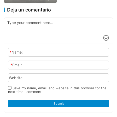
en uno, abre el camino hacia
un futuro tecnologíco
Deja un comentario
*
Name:
*
Email:
Website:
Save my name, email, and website in this browser for the
next time I comment.
Submit