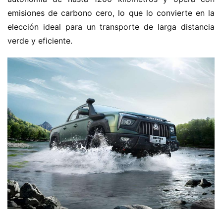
n
emisiones de carbono cero, lo que lo convierte en la 
e
elección ideal para un transporte de larga distancia 
r
verde y eficiente.
g
í
a