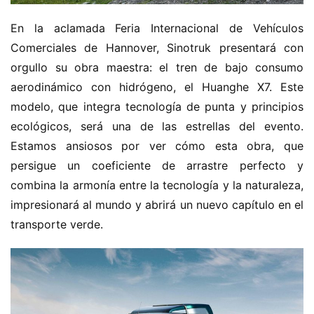
En la aclamada Feria Internacional de Vehículos 
Comerciales de Hannover, Sinotruk presentará con 
orgullo su obra maestra: el tren de bajo consumo 
aerodinámico con hidrógeno, el Huanghe X7. Este 
modelo, que integra tecnología de punta y principios 
H
o
ecológicos, será una de las estrellas del evento. 
m
Estamos ansiosos por ver cómo esta obra, que 
e
persigue un coeficiente de arrastre perfecto y 
combina la armonía entre la tecnología y la naturaleza, 
c
impresionará al mundo y abrirá un nuevo capítulo en el 
a
transporte verde.
m
i
o
n
c