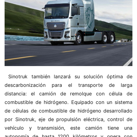
h
i
n
o
C
a
Sign in
Sign up
m
i
ó
n
 Sinotruk también lanzará su solución óptima de 
d
descarbonización para el transporte de larga 
e
distancia: el camión de remolque con célula de 
n
combustible de hidrógeno. Equipado con un sistema 
u
de células de combustible de hidrógeno desarrollado 
e
por Sinotruk, eje de propulsión eléctrica, control de 
v
a
vehículo y transmisión, este camión tiene una 
e
autonomía de hasta 1200 kilómetros y opera con 