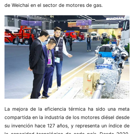
de Weichai en el sector de motores de gas.
n
o
C
a
Sign in
Sign up
m
i
ó
n
d
e
n
u
e
v
La mejora de la eficiencia térmica ha sido una meta 
a
compartida en la industria de los motores diésel desde 
e
su invención hace 127 años, y representa un índice de 
n