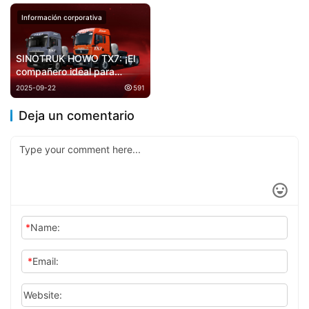
Investigación de Yuchai en
descarbonización del
Información corporativa
Wuxi
sistema de transporte
terrestre europeo.
​​SINOTRUK HOWO TX7​​: ¡El
compañero ideal para
transporte de carbón!
2025-09-22
591
Deja un comentario
*
Name:
*
Email:
Website: