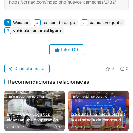
https://ctinag.com/index.php/nuevos-cameones/2782/
Weichai
camión de carga
camión volquete
vehículo comercial ligero
Like
(0)
Generate poster
0
0
Recomendaciones relacionadas
Información corporativa
Información corporativa
¡Se suma una nueva pieza a
BYD y CEVA Logistics
la estrategia de centros de
alcanzan una cooperación
investigación! Hoy se
para ayudar a lograr el
2024-11-11
678
2024-09-22
748
inaugura el Centro de
objetivo de