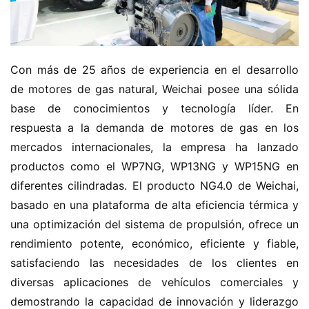
Con más de 25 años de experiencia en el desarrollo 
H
de motores de gas natural, Weichai posee una sólida 
o
base de conocimientos y tecnología líder. En 
m
respuesta a la demanda de motores de gas en los 
e
mercados internacionales, la empresa ha lanzado 
productos como el WP7NG, WP13NG y WP15NG en 
c
diferentes cilindradas. El producto NG4.0 de Weichai, 
a
basado en una plataforma de alta eficiencia térmica y 
m
i
una optimización del sistema de propulsión, ofrece un 
o
rendimiento potente, económico, eficiente y fiable, 
n
satisfaciendo las necesidades de los clientes en 
c
diversas aplicaciones de vehículos comerciales y 
h
demostrando la capacidad de innovación y liderazgo 
i