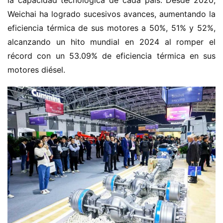
la capacidad tecnológica de cada país. Desde 2020, 
e
Weichai ha logrado sucesivos avances, aumentando la 
r
eficiencia térmica de sus motores a 50%, 51% y 52%, 
g
í
alcanzando un hito mundial en 2024 al romper el 
a
récord con un 53.09% de eficiencia térmica en sus 
motores diésel.