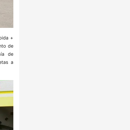
ida + 
to de 
ía de 
tas a 