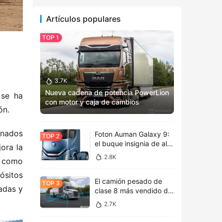
Artículos populares
3.7K
Nueva cadena de potencia PowerLion
se ha 
con motor y caja de cambios
ón.
totalmente renovados: Vista previa
del MAN TGX 2025
inados 
Foton Auman Galaxy 9:
el buque insignia de alta
ra la 
tecnología inaugura una
2.8K
 como 
nueva era de estética
tecnológica
ósitos 
El camión pesado de
das y 
clase 8 más vendido de
América del Norte, la
2.7K
nueva cabina de vida
Freightliner Cascadia de