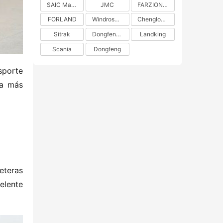
SAIC Maxus
JMC
FARZION AUTO
FORLAND
Windrose Technology
Chenglong H5
Sitrak
DongfengLiuzhou Motor
Landking
Scania
Dongfeng
porte 
a más 
eteras 
lente 