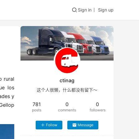
Sign in
Sign up
rural 
ctinag
e los 
这个人很懒，什么都没有留下～
des y 
781
0
0
Gellop 
posts
comments
followers
Follow
Message