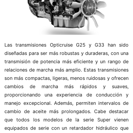
H
o
Las transmisiones Opticruise G25 y G33 han sido 
m
diseñadas para ser más robustas y duraderas, con una 
e
transmisión de potencia más eficiente y un rango de 
relaciones de marcha más amplio. Estas transmisiones 
c
son más compactas, ligeras, menos ruidosas y ofrecen 
a
m
cambios de marcha más rápidos y suaves, 
i
proporcionando una experiencia de conducción y 
o
manejo excepcional. Además, permiten intervalos de 
n
cambio de aceite más prolongados. Cabe destacar 
c
que todos los modelos de la serie Super vienen 
h
equipados de serie con un retardador hidráulico que 
i