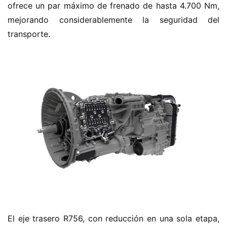
n
ofrece un par máximo de frenado de hasta 4.700 Nm, 
o
mejorando considerablemente la seguridad del 
transporte.
C
a
Sign in
Sign up
m
i
ó
n
d
e
n
u
e
v
a
e
n
El eje trasero R756, con reducción en una sola etapa, 
e