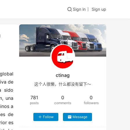
Sign in
Sign up
n
lobal 
ctinag
va de 
这个人很懒，什么都没有留下～
 sido 
781
0
0
, una 
posts
comments
followers
inos a 
es de 
Follow
Message
ior es 