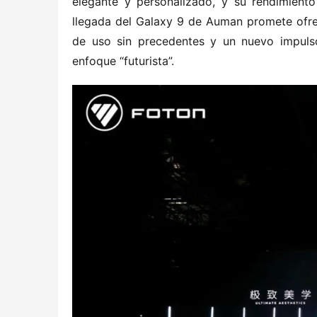
elegante y personalizado, y su rendimiento 
llegada del Galaxy 9 de Auman promete ofre
de uso sin precedentes y un nuevo impuls
enfoque “futurista”.