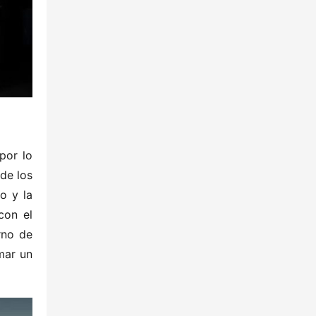
or lo 
e los 
 y la 
on el 
rno de 
ar un 