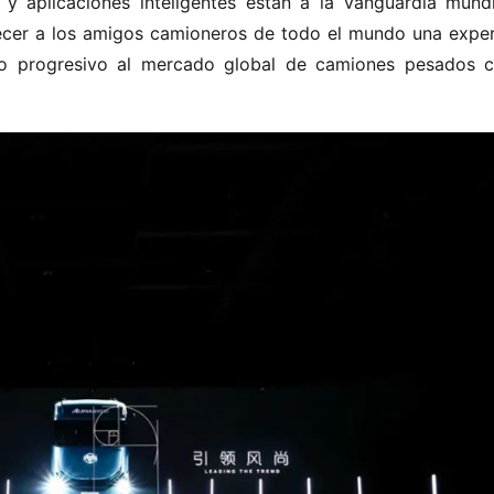
y aplicaciones inteligentes están a la vanguardia mundia
cer a los amigos camioneros de todo el mundo una experi
o progresivo al mercado global de camiones pesados c