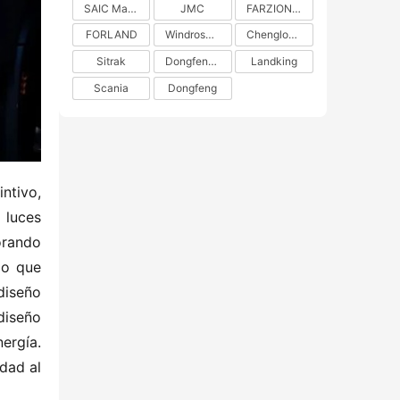
SAIC Maxus
JMC
FARZION AUTO
FORLAND
Windrose Technology
Chenglong H5
Sitrak
DongfengLiuzhou Motor
Landking
Scania
Dongfeng
ntivo, 
luces 
orando 
lo que 
iseño 
iseño 
rgía. 
ad al 