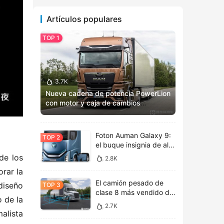
Artículos populares
3.7K
Nueva cadena de potencia PowerLion
con motor y caja de cambios
totalmente renovados: Vista previa
del MAN TGX 2025
Foton Auman Galaxy 9:
el buque insignia de alta
tecnología inaugura una
e los 
2.8K
nueva era de estética
ar la 
tecnológica
El camión pesado de
diseño 
clase 8 más vendido de
 de la 
América del Norte, la
2.7K
nueva cabina de vida
alista 
Freightliner Cascadia de