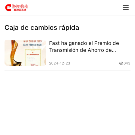
H
o
m
e
Caja de cambios rápida
c
Fast ha ganado el Premio de
a
Transmisión de Ahorro de
m
Energía durante 17 años
i
consecutivos
2024-12-23
643
o
n
c
h
i
n
o
C