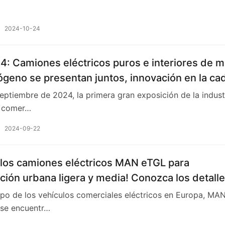
2024-10-24
4: Camiones eléctricos puros e interiores de m
ógeno se presentan juntos, innovación en la ca
ica diésel, interpretación de las exhibiciones d
septiembre de 2024, la primera gran exposición de la indust
 Alemania.
s comer…
2024-09-22
 los camiones eléctricos MAN eTGL para
ución urbana ligera y media! Conozca los detall
iguración
po de los vehículos comerciales eléctricos en Europa, MA
 se encuentr…