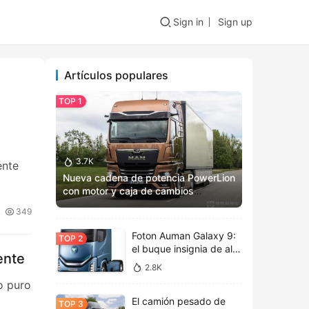
Sign in
Sign up
Artículos populares
3.7K
ente
Nueva cadena de potencia PowerLion
con motor y caja de cambios
totalmente renovados: Vista previa
349
del MAN TGX 2025
Foton Auman Galaxy 9:
el buque insignia de alta
ente
tecnología inaugura una
2.8K
nueva era de estética
o puro
tecnológica
El camión pesado de