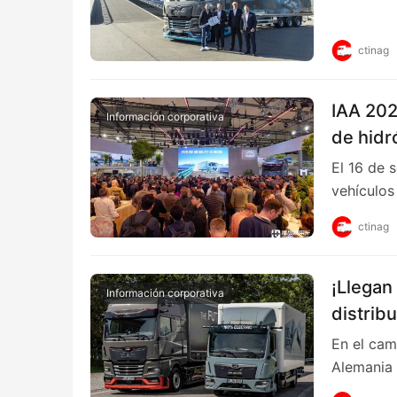
ctinag
IAA 202
Información corporativa
de hidr
cinemát
El 16 de 
MAN en
vehículo
ctinag
¡Llegan
Información corporativa
distrib
su conf
En el cam
Alemania