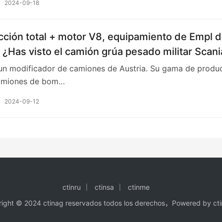
2024-09-18
cción total + motor V8, equipamiento de Empl 
. ¿Has visto el camión grúa pesado militar Scani
n modificador de camiones de Austria. Su gama de produ
amiones de bom…
2024-09-12
ctinru
ctinsa
ctinme
ight © 2024 ctinag
reservados todos los derechos，
Powered by ct