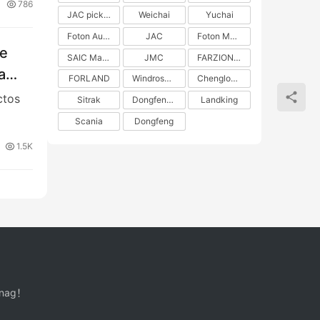
786
JAC pickup
Weichai
Yuchai
Foton Auman
JAC
Foton Motors
de
SAIC Maxus
JMC
FARZION AUTO
a
FORLAND
Windrose Technology
Chenglong H5
ctos
Sitrak
DongfengLiuzhou Motor
Landking
Scania
Dongfeng
1.5K
inag！