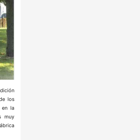
ición 
e los 
en la 
s muy 
brica 