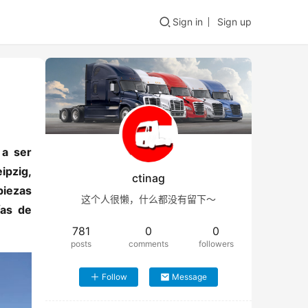
Sign in
Sign up
a ser 
pzig, 
ctinag
ezas 
这个人很懒，什么都没有留下～
as de 
781
0
0
posts
comments
followers
Follow
Message