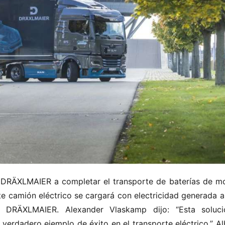
 DRÄXLMAIER a completar el transporte de baterías de mo
 camión eléctrico se cargará con electricidad generada a p
 DRÄXLMAIER. Alexander Vlaskamp dijo: “Esta soluci
verdadero ejemplo de éxito en el transporte eléctrico.” Alb