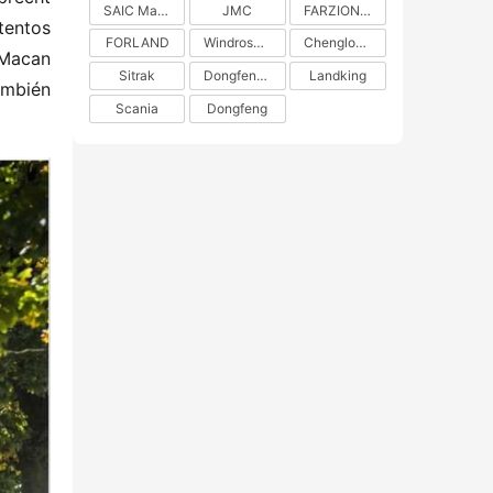
SAIC Maxus
JMC
FARZION AUTO
entos 
FORLAND
Windrose Technology
Chenglong H5
Macan 
Sitrak
DongfengLiuzhou Motor
Landking
mbién 
Scania
Dongfeng