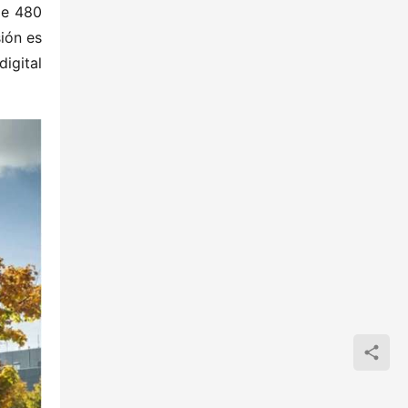
e 480 
ón es 
gital 