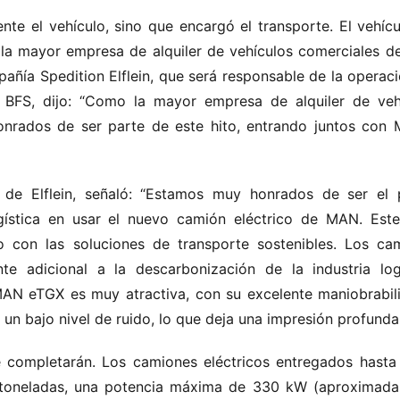
e el vehículo, sino que encargó el transporte. El vehícul
, la mayor empresa de alquiler de vehículos comerciales d
pañía Spedition Elflein, que será responsable de la operaci
e BFS, dijo: “Como la mayor empresa de alquiler de vehí
rados de ser parte de este hito, entrando juntos con 
l de Elflein, señaló: “Estamos muy honrados de ser el p
gística en usar el nuevo camión eléctrico de MAN. Este
con las soluciones de transporte sostenibles. Los cam
te adicional a la descarbonización de la industria logís
AN eTGX es muy atractiva, con su excelente maniobrabili
 un bajo nivel de ruido, lo que deja una impresión profunda
e completarán. Los camiones eléctricos entregados hasta 
 toneladas, una potencia máxima de 330 kW (aproximada