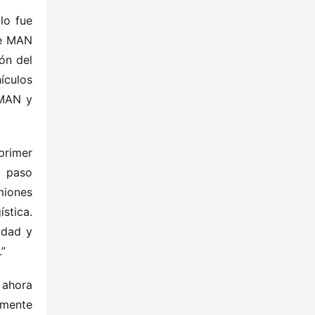
o fue 
e MAN 
ón del 
culos 
MAN y 
rimer 
 paso 
iones 
tica. 
dad y 
.”
ahora 
mente 