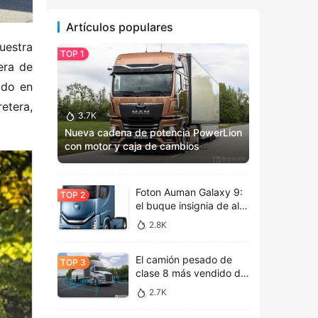
Artículos populares
estra 
ra de 
do en 
tera, 
3.7K
Nueva cadena de potencia PowerLion
con motor y caja de cambios
totalmente renovados: Vista previa
del MAN TGX 2025
Foton Auman Galaxy 9:
el buque insignia de alta
tecnología inaugura una
2.8K
nueva era de estética
tecnológica
El camión pesado de
clase 8 más vendido de
América del Norte, la
2.7K
nueva cabina de vida
Freightliner Cascadia de