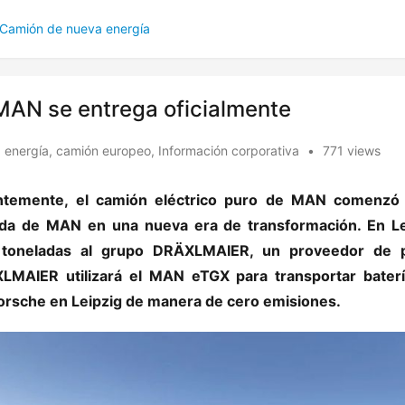
Camión de nueva energía
 MAN se entrega oficialmente
 energía
,
camión europeo
,
Información corporativa
•
771 views
ntemente, el camión eléctrico puro de MAN comenzó 
ada de MAN en una nueva era de transformación. En Lei
toneladas al grupo DRÄXLMAIER, un proveedor de pi
XLMAIER utilizará el MAN eTGX para transportar baterí
Porsche en Leipzig de manera de cero emisiones.