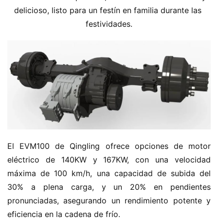
delicioso, listo para un festín en familia durante las 
festividades.
H
o
m
e
c
a
m
i
El EVM100 de Qingling ofrece opciones de motor 
o
eléctrico de 140KW y 167KW, con una velocidad 
n
máxima de 100 km/h, una capacidad de subida del 
c
30% a plena carga, y un 20% en pendientes 
h
pronunciadas, asegurando un rendimiento potente y 
i
n
eficiencia en la cadena de frío.