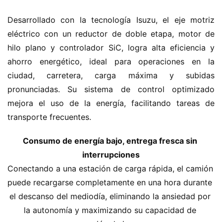
o
Desarrollado con la tecnología Isuzu, el eje motriz 
C
eléctrico con un reductor de doble etapa, motor de 
a
hilo plano y controlador SiC, logra alta eficiencia y 
Sign in
Sign up
m
ahorro energético, ideal para operaciones en la 
i
ciudad, carretera, carga máxima y subidas 
ó
pronunciadas. Su sistema de control optimizado 
n
mejora el uso de la energía, facilitando tareas de 
d
e
transporte frecuentes.
n
u
Consumo de energía bajo, entrega fresca sin 
e
interrupciones
v
Conectando a una estación de carga rápida, el camión 
a
puede recargarse completamente en una hora durante 
e
el descanso del mediodía, eliminando la ansiedad por 
n
la autonomía y maximizando su capacidad de 
e