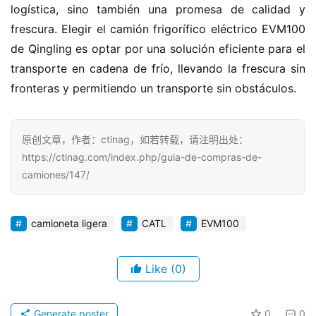
logística, sino también una promesa de calidad y 
frescura. Elegir el camión frigorífico eléctrico EVM100 
de Qingling es optar por una solución eficiente para el 
transporte en cadena de frío, llevando la frescura sin 
fronteras y permitiendo un transporte sin obstáculos.
原创文章，作者：ctinag，如若转载，请注明出处：
https://ctinag.com/index.php/guia-de-compras-de-
camiones/147/
camioneta ligera
CATL
EVM100
Like
(0)
Generate poster
0
0