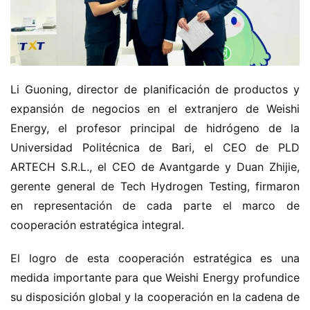
n
c
h
i
n
Li Guoning, director de planificación de productos y 
o
expansión de negocios en el extranjero de Weishi 
Energy, el profesor principal de hidrógeno de la 
C
Universidad Politécnica de Bari, el CEO de PLD 
a
Sign in
Sign up
m
ARTECH S.R.L., el CEO de Avantgarde y Duan Zhijie, 
i
gerente general de Tech Hydrogen Testing, firmaron 
ó
en representación de cada parte el marco de 
n
cooperación estratégica integral.
d
e
El logro de esta cooperación estratégica es una 
n
medida importante para que Weishi Energy profundice 
u
su disposición global y la cooperación en la cadena de 
e