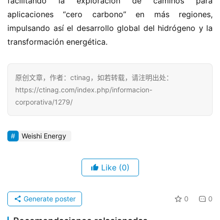
facilitando la exploración de caminos para 
aplicaciones “cero carbono” en más regiones, 
impulsando así el desarrollo global del hidrógeno y la 
transformación energética.
原创文章，作者：ctinag，如若转载，请注明出处：
https://ctinag.com/index.php/informacion-
corporativa/1279/
Weishi Energy
Like
(0)
Generate poster
0
0