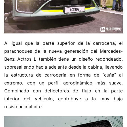
H
o
m
e
c
Al igual que la parte superior de la carrocería, el 
a
parachoques de la nueva generación del Mercedes-
m
i
Benz Actros L también tiene un diseño redondeado, 
o
sobresaliendo hacia adelante desde la cabina, llevando 
n
la estructura de carrocería en forma de “cuña” al 
c
extremo, con un perfil aerodinámico más suave. 
h
Combinado con deflectores de flujo en la parte 
i
inferior del vehículo, contribuye a la muy baja 
n
o
resistencia al aire.
C