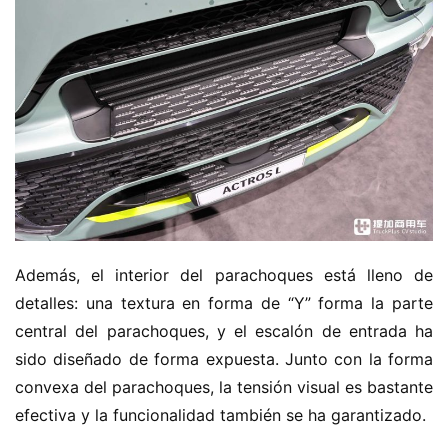
a
Sign in
Sign up
m
i
ó
n
d
e
n
u
e
v
a
Además, el interior del parachoques está lleno de 
e
detalles: una textura en forma de “Y” forma la parte 
n
central del parachoques, y el escalón de entrada ha 
e
sido diseñado de forma expuesta. Junto con la forma 
r
convexa del parachoques, la tensión visual es bastante 
g
efectiva y la funcionalidad también se ha garantizado.
í
a