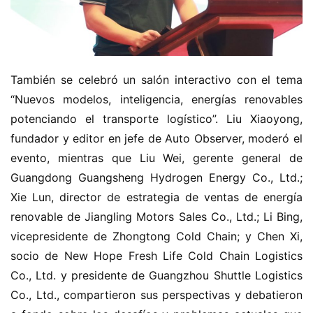
C
a
Sign in
Sign up
m
También se celebró un salón interactivo con el tema 
i
“Nuevos modelos, inteligencia, energías renovables 
ó
n
potenciando el transporte logístico”. Liu Xiaoyong, 
d
fundador y editor en jefe de Auto Observer, moderó el 
e
evento, mientras que Liu Wei, gerente general de 
n
Guangdong Guangsheng Hydrogen Energy Co., Ltd.; 
u
Xie Lun, director de estrategia de ventas de energía 
e
renovable de Jiangling Motors Sales Co., Ltd.; Li Bing, 
v
a
vicepresidente de Zhongtong Cold Chain; y Chen Xi, 
e
socio de New Hope Fresh Life Cold Chain Logistics 
n
Co., Ltd. y presidente de Guangzhou Shuttle Logistics 
e
Co., Ltd., compartieron sus perspectivas y debatieron 
r