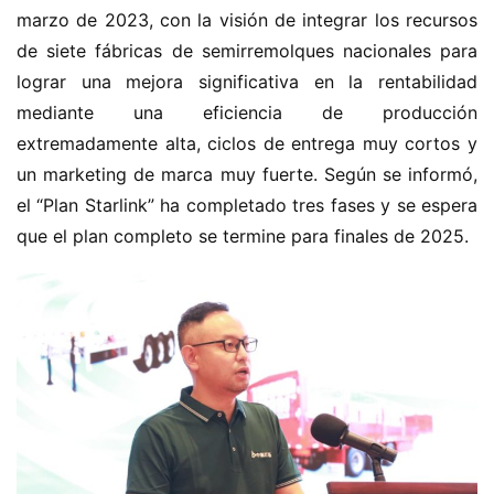
marzo de 2023, con la visión de integrar los recursos 
de siete fábricas de semirremolques nacionales para 
lograr una mejora significativa en la rentabilidad 
H
o
mediante una eficiencia de producción 
m
extremadamente alta, ciclos de entrega muy cortos y 
e
un marketing de marca muy fuerte. Según se informó, 
el “Plan Starlink” ha completado tres fases y se espera 
c
que el plan completo se termine para finales de 2025.
a
m
i
o
n
c
h
i
n
o