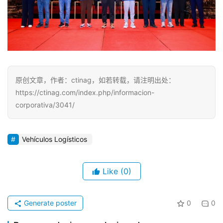
原创文章，作者：ctinag，如若转载，请注明出处：
https://ctinag.com/index.php/informacion-
corporativa/3041/
Vehículos Logísticos
Like
(0)
Generate poster
0
0