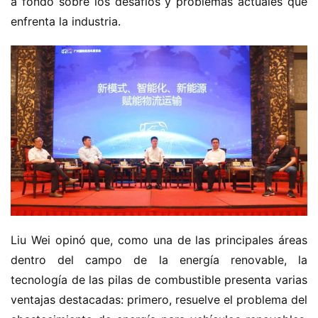
a fondo sobre los desafíos y problemas actuales que 
g
enfrenta la industria.
í
a
Liu Wei opinó que, como una de las principales áreas 
dentro del campo de la energía renovable, la 
tecnología de las pilas de combustible presenta varias 
ventajas destacadas: primero, resuelve el problema del 