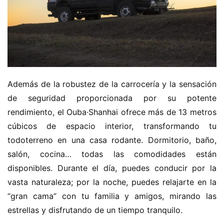
H
o
m
e
Además de la robustez de la carrocería y la sensación 
de seguridad proporcionada por su potente 
c
rendimiento, el Ouba·Shanhai ofrece más de 13 metros 
a
cúbicos de espacio interior, transformando tu 
m
todoterreno en una casa rodante. Dormitorio, baño, 
i
o
salón, cocina… todas las comodidades están 
n
disponibles. Durante el día, puedes conducir por la 
c
vasta naturaleza; por la noche, puedes relajarte en la 
h
“gran cama” con tu familia y amigos, mirando las 
i
estrellas y disfrutando de un tiempo tranquilo.
n