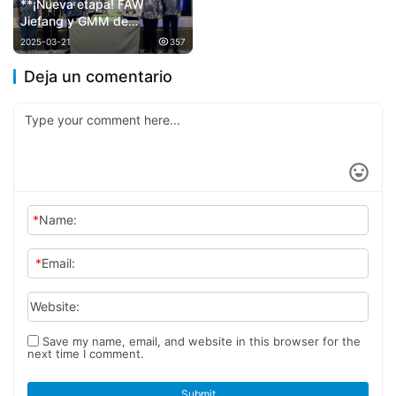
​**¡Nueva etapa! FAW
Jiefang y GMM de
Indonesia firmaron contrato
2025-03-21
357
por 2000 unidades**
Deja un comentario
*
Name:
*
Email:
Website:
Save my name, email, and website in this browser for the
next time I comment.
Submit