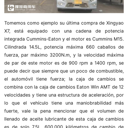
a
m
i
Tomemos como ejemplo su última compra de Xingyao 
o
X7, está equipado con una cadena de potencia 
n
integrada Cummins-Eaton y el motor es Cummins M15. 
c
h
Cilindrada 14.5L, potencia máxima 660 caballos de 
i
fuerza, par máximo 3200N.m, y la velocidad máxima 
n
de par de este motor es de 900 rpm a 1400 rpm, se 
o
puede decir que siempre que un poco de combustible, 
el automóvil tiene fuerza; la caja de cambios se 
C
combina con la caja de cambios Eaton Win AMT de 12 
a
Sign in
Sign up
velocidades y tiene una estructura de aceleración, por 
m
i
lo que el vehículo tiene una maniobrabilidad más 
ó
fuerte, vale la pena mencionar que el volumen de 
n
llenado de aceite lubricante de esta caja de cambios 
d
es de solo 7.5L, 600,000 kilómetros de cambio de 