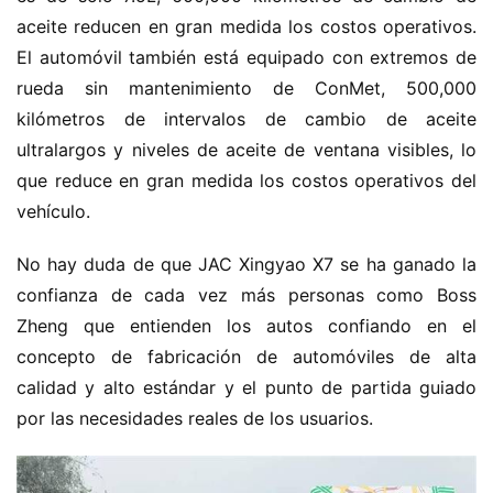
e
aceite reducen en gran medida los costos operativos. 
n
El automóvil también está equipado con extremos de 
u
e
rueda sin mantenimiento de ConMet, 500,000 
v
kilómetros de intervalos de cambio de aceite 
a
ultralargos y niveles de aceite de ventana visibles, lo 
e
que reduce en gran medida los costos operativos del 
n
vehículo.
e
r
No hay duda de que JAC Xingyao X7 se ha ganado la 
g
confianza de cada vez más personas como Boss 
í
a
Zheng que entienden los autos confiando en el 
concepto de fabricación de automóviles de alta 
calidad y alto estándar y el punto de partida guiado 
por las necesidades reales de los usuarios.