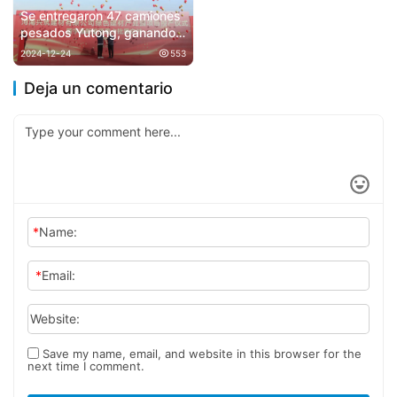
Se entregaron 47 camiones
pesados Yutong, ganando
la recompra de los clientes
2024-12-24
553
con mayor valor.
Deja un comentario
*
Name:
*
Email:
Website:
Save my name, email, and website in this browser for the
next time I comment.