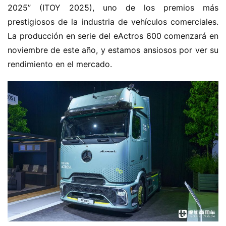
H
2025” (ITOY 2025), uno de los premios más 
o
prestigiosos de la industria de vehículos comerciales. 
m
La producción en serie del eActros 600 comenzará en 
e
noviembre de este año, y estamos ansiosos por ver su 
rendimiento en el mercado.
c
a
m
i
o
n
c
h
i
n
o
C