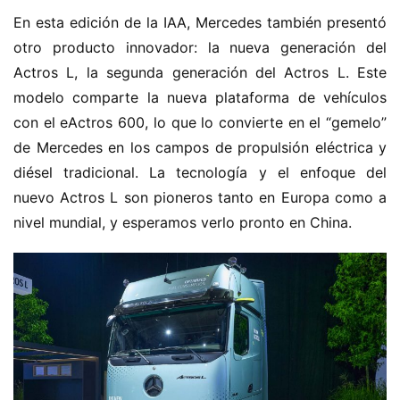
a
Sign in
Sign up
En esta edición de la IAA, Mercedes también presentó 
m
otro producto innovador: la nueva generación del 
i
ó
Actros L, la segunda generación del Actros L. Este 
n
modelo comparte la nueva plataforma de vehículos 
d
con el eActros 600, lo que lo convierte en el “gemelo” 
e
de Mercedes en los campos de propulsión eléctrica y 
n
diésel tradicional. La tecnología y el enfoque del 
u
nuevo Actros L son pioneros tanto en Europa como a 
e
v
nivel mundial, y esperamos verlo pronto en China.
a
e
n
e
r
g
í
a