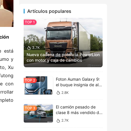
Artículos populares
ción
3.7K
 está 
Nueva cadena de potencia PowerLion
umo y 
con motor y caja de cambios
totalmente renovados: Vista previa
o, Xu 
del MAN TGX 2025
utong 
Foton Auman Galaxy 9:
e con 
el buque insignia de alta
tecnología inaugura una
ollar 
2.8K
nueva era de estética
pleto 
tecnológica
El camión pesado de
clase 8 más vendido de
América del Norte, la
2.7K
nueva cabina de vida
Freightliner Cascadia de