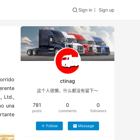
Sign in
Sign up
rrido 
ctinag
rente 
这个人很懒，什么都没有留下～
Ltd., 
781
0
0
o una 
posts
comments
followers
tante 
Follow
Message