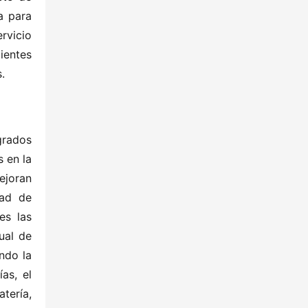
 para 
rvicio 
entes 
.
rados 
en la 
joran 
ad de 
s las 
al de 
do la 
s, el 
ería, 