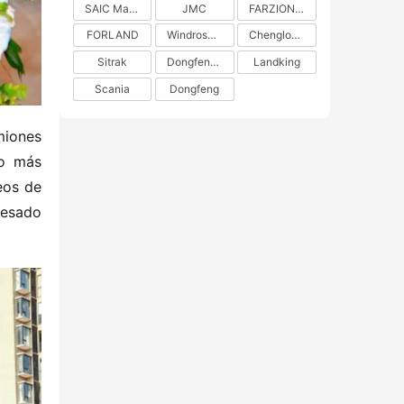
SAIC Maxus
JMC
FARZION AUTO
FORLAND
Windrose Technology
Chenglong H5
Sitrak
DongfengLiuzhou Motor
Landking
Scania
Dongfeng
iones 
o más 
os de 
esado 