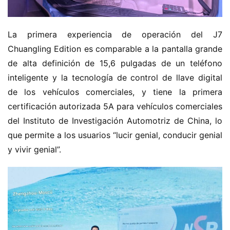
La primera experiencia de operación del J7 
Chuangling Edition es comparable a la pantalla grande 
de alta definición de 15,6 pulgadas de un teléfono 
inteligente y la tecnología de control de llave digital 
H
de los vehículos comerciales, y tiene la primera 
o
certificación autorizada 5A para vehículos comerciales 
m
e
del Instituto de Investigación Automotriz de China, lo 
que permite a los usuarios “lucir genial, conducir genial 
c
y vivir genial”.
a
m
i
o
n
c