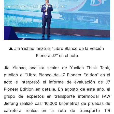
h
i
n
o
C
a
Sign in
Sign up
m
▲ Jia Yichao lanzó el “Libro Blanco de la Edición 
i
Pionera J7” en el acto
ó
n
Jia Yichao, analista senior de Yunlian Think Tank, 
d
publicó el “Libro Blanco de J7 Pioneer Edition” en el 
e
acto e interpretó el informe de evaluación de J7 
n
Pioneer Edition en detalle. En agosto de este año, el 
u
e
grupo de expertos en transporte intermodal FAW 
v
Jiefang realizó casi 10.000 kilómetros de pruebas de 
a
carretera reales en la ruta de transporte TIR 
e