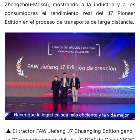
Zhengzhou-Moscú, mostrando a la industria y a los 
n
consumidores el rendimiento real del J7 Pioneer 
e
Edition en el proceso de transporte de larga distancia.
r
g
í
a
▲ El tractor FAW Jiefang J7 Chuangling Edition ganó 
la “Corona de camión del año (CTOY) de China 2025”