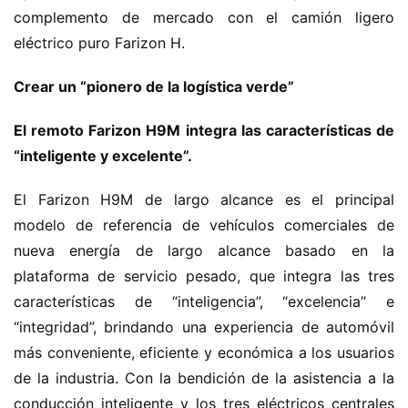
complemento de mercado con el camión ligero 
c
eléctrico puro Farizon H.
a
m
Crear un “pionero de la logística verde”
i
o
El remoto Farizon H9M integra las características de 
n
c
“inteligente y excelente”.
h
i
El Farizon H9M de largo alcance es el principal 
n
modelo de referencia de vehículos comerciales de 
o
nueva energía de largo alcance basado en la 
plataforma de servicio pesado, que integra las tres 
C
características de “inteligencia”, “excelencia” e 
a
Sign in
Sign up
“integridad”, brindando una experiencia de automóvil 
m
más conveniente, eficiente y económica a los usuarios 
i
ó
de la industria. Con la bendición de la asistencia a la 
n
conducción inteligente y los tres eléctricos centrales 