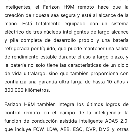
d
inteligentes, el Farizon H9M remoto hace que la 
e
creación de riqueza sea segura y esté al alcance de la 
n
mano. Está totalmente equipado con un sistema 
u
eléctrico de tres núcleos inteligentes de largo alcance 
e
v
y pila completa de desarrollo propio y una batería 
a
refrigerada por líquido, que puede mantener una salida 
e
de rendimiento estable durante el uso a largo plazo, y 
n
la batería no solo tiene las características de un ciclo 
e
de vida ultralargo, sino que también proporciona con 
r
confianza una garantía ultra larga de hasta 10 años / 
g
í
800,000 kilómetros.
a
Farizon H9M también integra los últimos logros de 
control remoto en el campo de la inteligencia: la 
función de conducción asistida inteligente ADAS 2.0, 
que incluye FCW, LDW, AEB, ESC, DVR, DMS y otras 