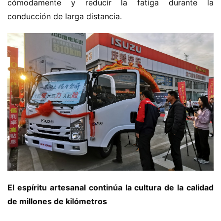
m
cómodamente y reducir la fatiga durante la 
i
conducción de larga distancia.
ó
n
d
e
n
u
e
v
a
e
n
e
r
g
El espíritu artesanal continúa la cultura de la calidad 
í
de millones de kilómetros
a