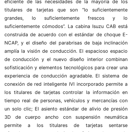
eficiente de las necesidades de la mayoría de los 
o
m
titulares de tarjetas que son “lo suficientemente 
e
grandes, lo suficientemente frescos y lo 
suficientemente cómodos”. La cabina Isuzu CAB está 
c
construida de acuerdo con el estándar de choque E-
a
NCAP, y el diseño del parabrisas de baja inclinación 
m
amplía la visión de conducción. El espacioso espacio 
i
de conducción y el nuevo diseño interior combinan 
o
n
sofisticación y elementos tecnológicos para crear una 
c
experiencia de conducción agradable. El sistema de 
h
conexión de red inteligente IVI incorporado permite a 
i
los titulares de tarjetas controlar la información en 
n
tiempo real de personas, vehículos y mercancías con 
o
un solo clic; El asiento estándar de alivio de presión 
3D de cuerpo ancho con suspensión neumática 
C
permite a los titulares de tarjetas sentarse 
a
Sign in
Sign up