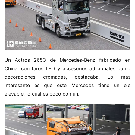
H
o
m
e
c
a
m
Un Actros 2653 de Mercedes-Benz fabricado en 
i
China, con faros LED y accesorios adicionales como 
o
decoraciones cromadas, destacaba. Lo más 
n
c
interesante es que este Mercedes tiene un eje 
h
elevable, lo cual es poco común.
i
n
o
C