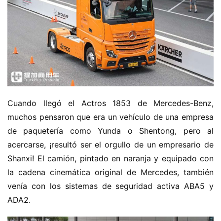
a
Sign in
Sign up
m
i
ó
n
d
e
n
u
Cuando llegó el Actros 1853 de Mercedes-Benz, 
e
muchos pensaron que era un vehículo de una empresa 
v
de paquetería como Yunda o Shentong, pero al 
a
acercarse, ¡resultó ser el orgullo de un empresario de 
e
n
Shanxi! El camión, pintado en naranja y equipado con 
e
la cadena cinemática original de Mercedes, también 
r
venía con los sistemas de seguridad activa ABA5 y 
g
ADA2.
í
a